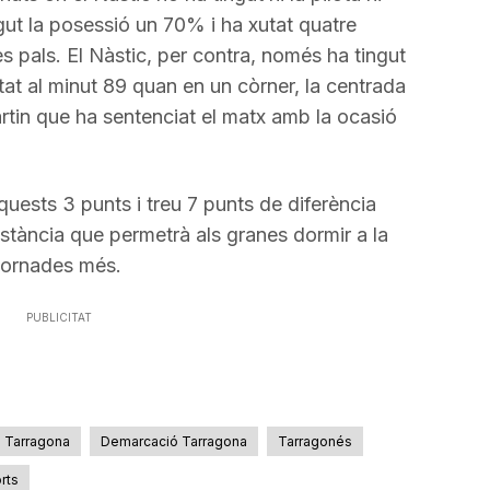
gut la posessió un 70% i ha xutat quatre
es pals. El Nàstic, per contra, només ha tingut
tat al minut 89 quan en un còrner, la centrada
tin que ha sentenciat el matx amb la ocasió
quests 3 punts i treu 7 punts de diferència
istància que permetrà als granes dormir a la
s jornades més.
PUBLICITAT
Tarragona
Demarcació Tarragona
Tarragonés
rts