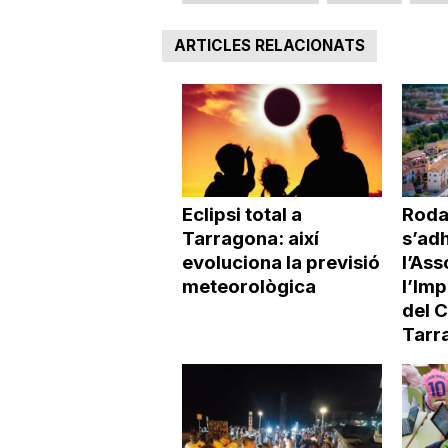
ARTICLES RELACIONATS
Eclipsi total a
Roda
Tarragona: així
s’adh
evoluciona la previsió
l’Ass
meteorològica
l’Imp
del 
Tarr