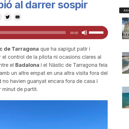
ió al darrer sospir
Alt
Feu
00:00
servir
les
c de Tarragona
que ha sapigut patir i
tecles
el control de la pilota ni ocasions clares al
de
ntre el
Badalona
i el Nàstic de Tarragona feia
fletxa
amb un altre empat en una altra visita fora del
cap
t
no havien guanyat encara fora de casa i
amunt/cap
 minut de partit.
avall
per
a
incrementar
o