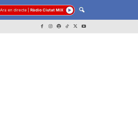
Ara en directe
|
Ràdio Ciutat MIX