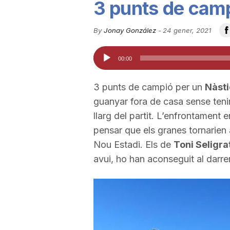
3 punts de camp
u
By
Jonay González
-
24 gener, 2021
t
Reproductor
00:00
d'àudio
a
3 punts de campió per un
Nàsti
guanyar fora de casa sense tenir 
t
llarg del partit. L’enfrontament e
pensar que els granes tornarien 
Nou Estadi. Els de
Toni Seligra
d
avui, ho han aconseguit al darrer
e
T