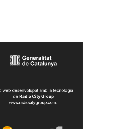
c web desenvolupat amb la tecnologia
de
Radio City Group
www.radiocitygroup.com
.