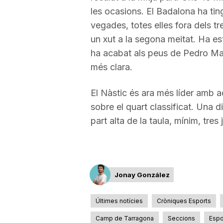
les ocasions. El Badalona ha tin
a
vegades, totes elles fora dels tr
un xut a la segona meitat. Ha es
ha acabat als peus de Pedro Mar
més clara.
El Nàstic és ara més líder amb a
sobre el quart classificat. Una d
part alta de la taula, mínim, tre
Jonay González
Últimes notícies
Cròniques Esports
Camp de Tarragona
Seccions
Espo