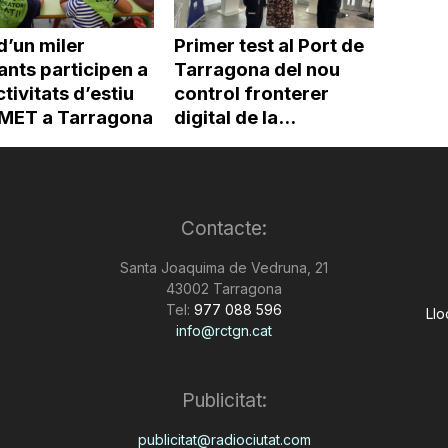
d’un miler
Primer test al Port de
ants participen a
Tarragona del nou
ctivitats d’estiu
control fronterer
’IMET a Tarragona
digital de la...
Contacte:
Santa Joaquima de Vedruna, 21
43002 Tarragona
Tel:
977 088 596
Llo
info@rctgn.cat
Publicitat:
publicitat@radiociutat.com