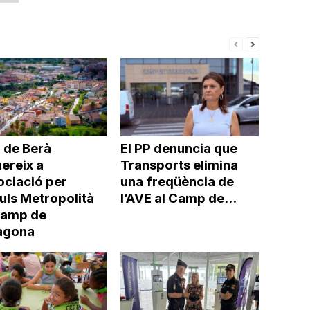
 de Berà
El PP denuncia que
ereix a
Transports elimina
ociació per
una freqüència de
uls Metropolità
l’AVE al Camp de...
Camp de
agona