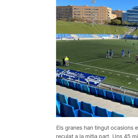
a
r
r
a
g
o
Els granes han tingut ocasions e
n
reculat a la mitja part. Uns 45 mi