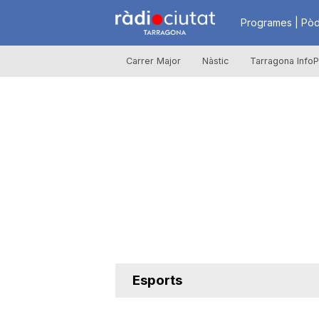
R
Programes | Pòd
Carrer Major
Nàstic
Tarragona InfoP
à
d
i
o
C
Esports
i