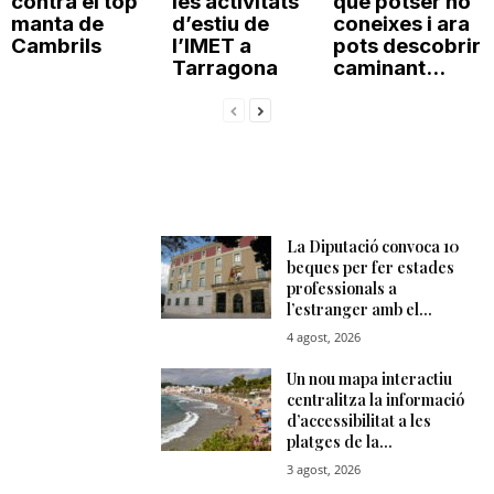
contra el top
les activitats
que potser no
manta de
d’estiu de
coneixes i ara
Cambrils
l’IMET a
pots descobrir
Tarragona
caminant...