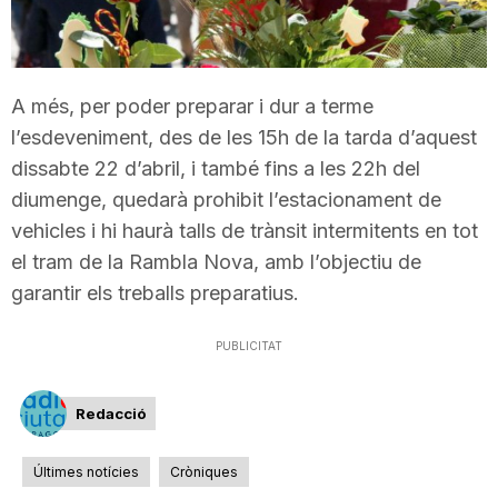
T
a
A més, per poder preparar i dur a terme
l’esdeveniment, des de les 15h de la tarda d’aquest
dissabte 22 d’abril, i també fins a les 22h del
r
diumenge, quedarà prohibit l’estacionament de
vehicles i hi haurà talls de trànsit intermitents en tot
r
el tram de la Rambla Nova, amb l’objectiu de
garantir els treballs preparatius.
a
PUBLICITAT
g
Redacció
o
Últimes notícies
Cròniques