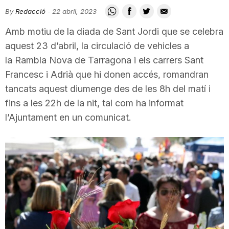
i
By
Redacció
-
22 abril, 2023
Amb motiu de la diada de Sant Jordi que se celebra
u
aquest 23 d’abril, la circulació de vehicles a
la Rambla Nova de Tarragona i els carrers Sant
Francesc i Adrià que hi donen accés, romandran
t
tancats aquest diumenge des de les 8h del matí i
fins a les 22h de la nit, tal com ha informat
a
l’Ajuntament en un comunicat.
t
d
e