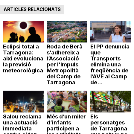
n
ARTICLES RELACIONATS
a
Eclipsi total a
Roda de Berà
El PP denuncia
Tarragona:
s’adhereix a
que
així evoluciona
l’Associació
Transports
la previsió
per l’Impuls
elimina una
meteorològica
Metropolità
freqüència de
del Camp de
l’AVE al Camp
Tarragona
de...
Salou reclama
Més d’un miler
Els
una actuació
d’infants
personatges
immediata
participen a
de Tarragona