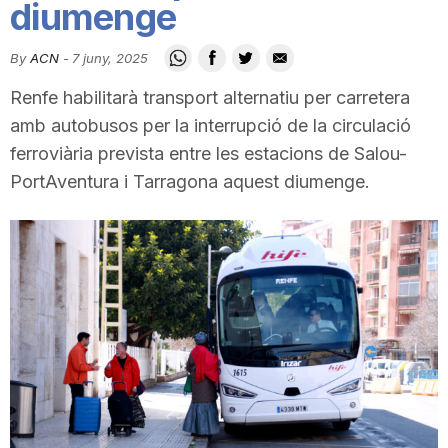
diumenge
i
By
ACN
-
7 juny, 2025
u
Renfe habilitarà transport alternatiu per carretera
amb autobusos per la interrupció de la circulació
t
ferroviària prevista entre les estacions de Salou-
PortAventura i Tarragona aquest diumenge.
a
t
d
e