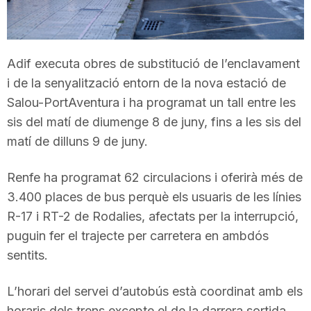
T
a
Adif executa obres de substitució de l’enclavament
i de la senyalització entorn de la nova estació de
Salou-PortAventura i ha programat un tall entre les
r
sis del matí de diumenge 8 de juny, fins a les sis del
matí de dilluns 9 de juny.
r
Renfe ha programat 62 circulacions i oferirà més de
a
3.400 places de bus perquè els usuaris de les línies
R-17 i RT-2 de Rodalies, afectats per la interrupció,
puguin fer el trajecte per carretera en ambdós
g
sentits.
o
L’horari del servei d’autobús està coordinat amb els
horaris dels trens excepte el de la darrera sortida