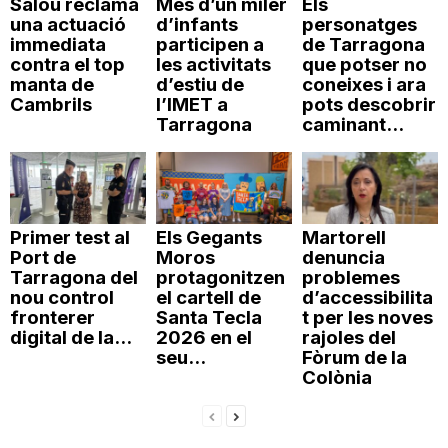
Salou reclama
Més d’un miler
Els
una actuació
d’infants
personatges
immediata
participen a
de Tarragona
contra el top
les activitats
que potser no
manta de
d’estiu de
coneixes i ara
Cambrils
l’IMET a
pots descobrir
Tarragona
caminant...
Primer test al
Els Gegants
Martorell
Port de
Moros
denuncia
Tarragona del
protagonitzen
problemes
nou control
el cartell de
d’accessibilita
fronterer
Santa Tecla
t per les noves
digital de la...
2026 en el
rajoles del
seu...
Fòrum de la
Colònia