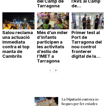
del Camp de
l’AVE al Camp
Tarragona
de...
n
a
Salou reclama
Més d’un miler
Primer test al
una actuació
d’infants
Port de
immediata
participen a
Tarragona del
contra el top
les activitats
nou control
manta de
d’estiu de
fronterer
Cambrils
l’IMET a
digital de la...
Tarragona