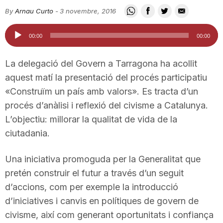
i
By
Arnau Curto
-
3 novembre, 2016
Reproductor
00:00
00:00
u
d'àudio
La delegació del Govern a Tarragona ha acollit
t
aquest matí la presentació del procés participatiu
«Construïm un país amb valors». Es tracta d’un
procés d’anàlisi i reflexió del civisme a Catalunya.
a
L’objectiu: millorar la qualitat de vida de la
ciutadania.
t
Una iniciativa promoguda per la Generalitat que
d
pretén construir el futur a través d’un seguit
d’accions, com per exemple la introducció
d’iniciatives i canvis en polítiques de govern de
e
civisme, així com generant oportunitats i confiança