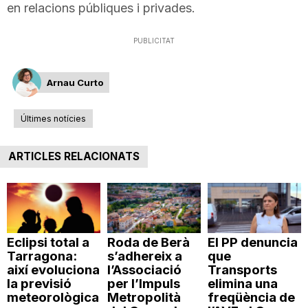
en relacions públiques i privades.
T
PUBLICITAT
a
Arnau Curto
r
Últimes notícies
r
ARTICLES RELACIONATS
a
g
Eclipsi total a
Roda de Berà
El PP denuncia
Tarragona:
s’adhereix a
que
així evoluciona
l’Associació
Transports
o
la previsió
per l’Impuls
elimina una
meteorològica
Metropolità
freqüència de