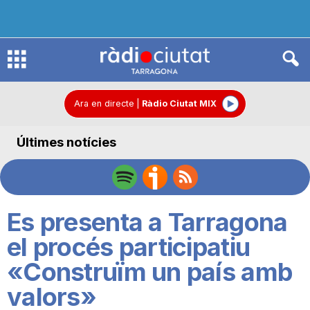
R
à
Ara en directe
|
Ràdio Ciutat MIX
Últimes notícies
d
i
Es presenta a Tarragona
o
el procés participatiu
«Construïm un país amb
C
valors»