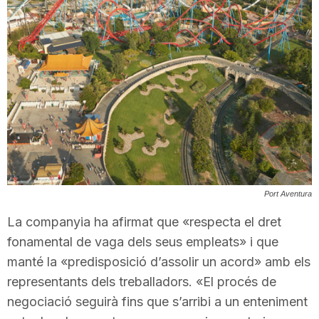
T
a
r
r
Port Aventura
a
La companyia ha afirmat que «respecta el dret
fonamental de vaga dels seus empleats» i que
g
manté la «predisposició d’assolir un acord» amb els
representants dels treballadors. «El procés de
o
negociació seguirà fins que s’arribi a un enteniment