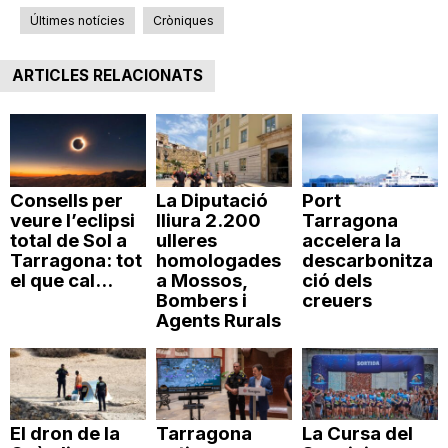
Últimes notícies
Cròniques
ARTICLES RELACIONATS
Consells per
La Diputació
Port
veure l’eclipsi
lliura 2.200
Tarragona
total de Sol a
ulleres
accelera la
Tarragona: tot
homologades
descarbonitza
el que cal...
a Mossos,
ció dels
Bombers i
creuers
Agents Rurals
El dron de la
Tarragona
La Cursa del