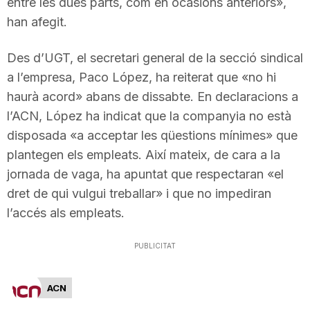
entre les dues parts, com en ocasions anteriors»,
n
han afegit.
Des d’UGT, el secretari general de la secció sindical
a
a l’empresa, Paco López, ha reiterat que «no hi
haurà acord» abans de dissabte. En declaracions a
l’ACN, López ha indicat que la companyia no està
disposada «a acceptar les qüestions mínimes» que
plantegen els empleats. Així mateix, de cara a la
jornada de vaga, ha apuntat que respectaran «el
dret de qui vulgui treballar» i que no impediran
l’accés als empleats.
PUBLICITAT
ACN