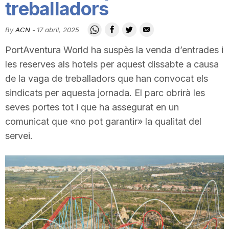
treballadors
i
By
ACN
-
17 abril, 2025
u
PortAventura World ha suspès la venda d’entrades i
les reserves als hotels per aquest dissabte a causa
t
de la vaga de treballadors que han convocat els
sindicats per aquesta jornada. El parc obrirà les
seves portes tot i que ha assegurat en un
a
comunicat que «no pot garantir» la qualitat del
servei.
t
d
e