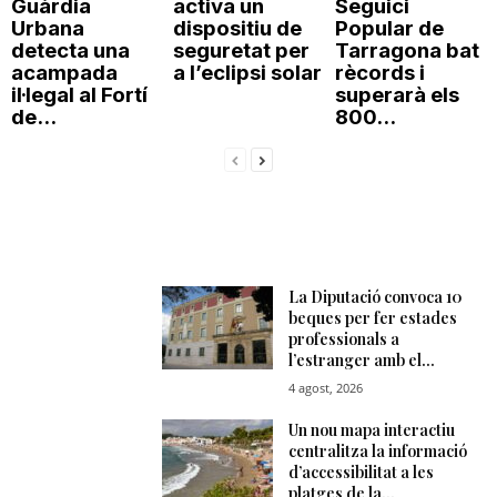
Guàrdia
activa un
Seguici
Urbana
dispositiu de
Popular de
detecta una
seguretat per
Tarragona bat
acampada
a l’eclipsi solar
rècords i
il·legal al Fortí
superarà els
de...
800...