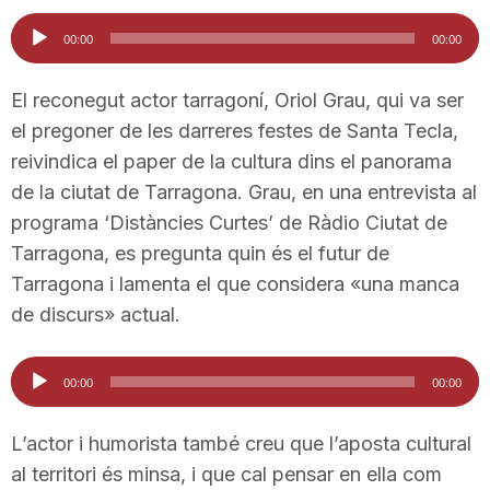
i
Reproductor
00:00
00:00
d'àudio
u
El reconegut actor tarragoní, Oriol Grau, qui va ser
el pregoner de les darreres festes de Santa Tecla,
reivindica el paper de la cultura dins el panorama
t
de la ciutat de Tarragona. Grau, en una entrevista al
programa ‘Distàncies Curtes’ de Ràdio Ciutat de
a
Tarragona, es pregunta quin és el futur de
Tarragona i lamenta el que considera «una manca
t
de discurs» actual.
Reproductor
d
00:00
00:00
d'àudio
L’actor i humorista també creu que l’aposta cultural
e
al territori és minsa, i que cal pensar en ella com