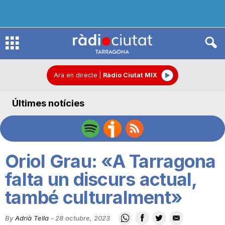
R
à
Ara en directe
|
Ràdio Ciutat MIX
Últimes notícies
d
i
Oriol Grau: «A Tarragona
o
falta un discurs actual,
també culturalment»
C
By
Adrià Tella
-
28 octubre, 2023