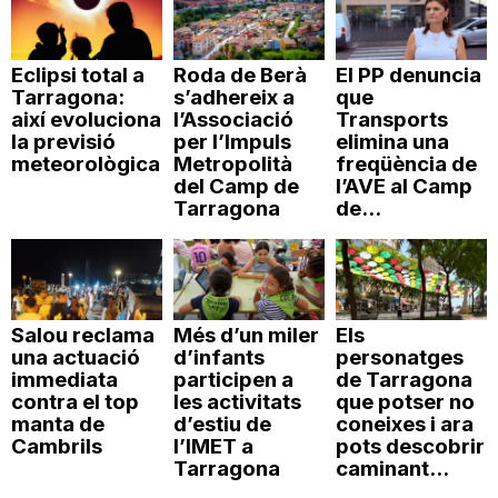
Eclipsi total a
Roda de Berà
El PP denuncia
Tarragona:
s’adhereix a
que
així evoluciona
l’Associació
Transports
la previsió
per l’Impuls
elimina una
meteorològica
Metropolità
freqüència de
del Camp de
l’AVE al Camp
Tarragona
de...
Salou reclama
Més d’un miler
Els
una actuació
d’infants
personatges
immediata
participen a
de Tarragona
contra el top
les activitats
que potser no
manta de
d’estiu de
coneixes i ara
Cambrils
l’IMET a
pots descobrir
Tarragona
caminant...