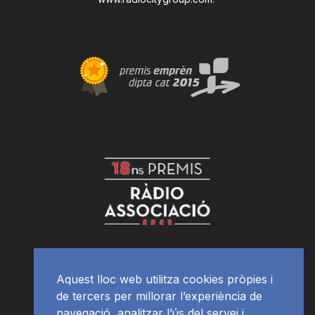
Aquest lloc web utilitza cookies pròpies i
de tercers per millorar l’experiència de
navegació, analitzar l’ús del servei i