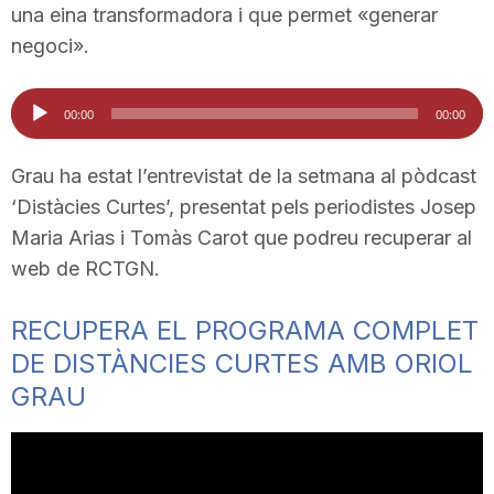
una eina transformadora i que permet «generar
T
negoci».
a
Reproductor
00:00
00:00
d'àudio
r
Grau ha estat l’entrevistat de la setmana al pòdcast
‘Distàcies Curtes’, presentat pels periodistes Josep
Maria Arias i Tomàs Carot que podreu recuperar al
r
web de RCTGN.
a
RECUPERA EL PROGRAMA COMPLET
DE DISTÀNCIES CURTES AMB ORIOL
g
GRAU
o