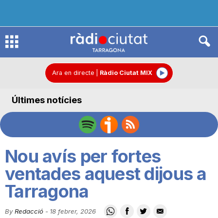
R
à
Ara en directe
|
Ràdio Ciutat MIX
Últimes notícies
d
i
Nou avís per fortes
o
ventades aquest dijous a
Tarragona
C
By
Redacció
-
18 febrer, 2026