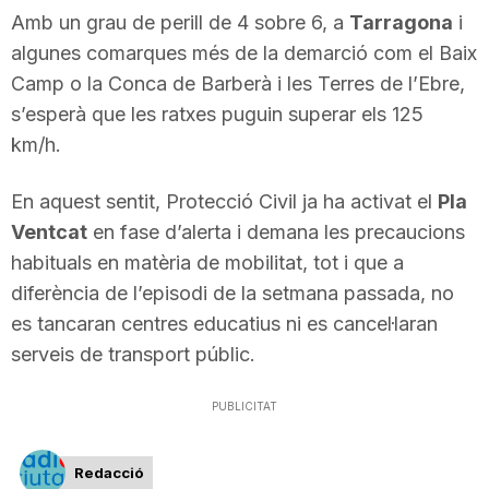
Amb un grau de perill de 4 sobre 6, a
Tarragona
i
T
algunes comarques més de la demarció com el Baix
Camp o la Conca de Barberà i les Terres de l’Ebre,
a
s’esperà que les ratxes puguin superar els 125
km/h.
r
En aquest sentit, Protecció Civil ja ha activat el
Pla
Ventcat
en fase d’alerta i demana les precaucions
r
habituals en matèria de mobilitat, tot i que a
diferència de l’episodi de la setmana passada, no
a
es tancaran centres educatius ni es cancel·laran
serveis de transport públic.
g
PUBLICITAT
o
Redacció