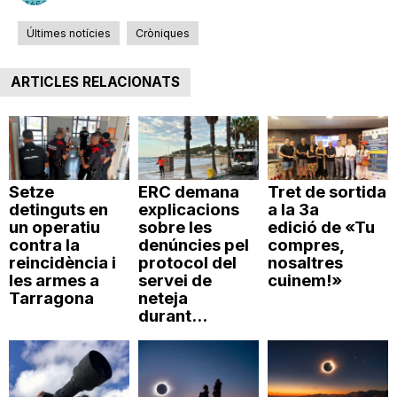
n
Últimes notícies
Cròniques
a
ARTICLES RELACIONATS
Setze
ERC demana
Tret de sortida
detinguts en
explicacions
a la 3a
un operatiu
sobre les
edició de «Tu
contra la
denúncies pel
compres,
reincidència i
protocol del
nosaltres
les armes a
servei de
cuinem!»
Tarragona
neteja
durant...