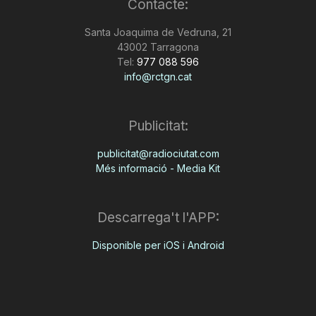
Contacte:
Santa Joaquima de Vedruna, 21
43002 Tarragona
Tel:
977 088 596
info@rctgn.cat
Publicitat:
publicitat@radiociutat.com
Més informació - Media Kit
Descarrega't l'APP:
Disponible per iOS i Android