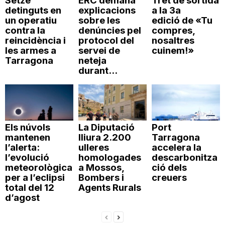
Setze
ERC demana
Tret de sortida
detinguts en
explicacions
a la 3a
n
un operatiu
sobre les
edició de «Tu
contra la
denúncies pel
compres,
reincidència i
protocol del
nosaltres
a
les armes a
servei de
cuinem!»
Tarragona
neteja
durant...
Els núvols
La Diputació
Port
mantenen
lliura 2.200
Tarragona
l’alerta:
ulleres
accelera la
l’evolució
homologades
descarbonitza
meteorològica
a Mossos,
ció dels
per a l’eclipsi
Bombers i
creuers
total del 12
Agents Rurals
d’agost