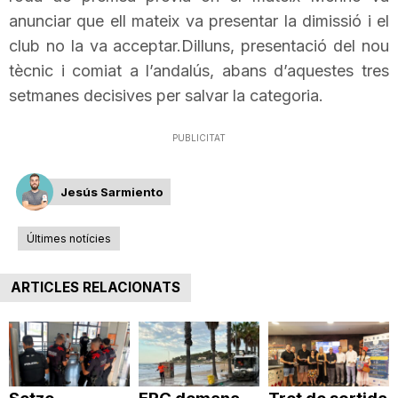
anunciar que ell mateix va presentar la dimissió i el
T
club no la va acceptar.Dilluns
,
presentació del nou
tècnic i comiat a l’andalús, abans d’aquestes tres
a
setmanes decisives per salvar la categoria.
r
PUBLICITAT
r
Jesús Sarmiento
Últimes notícies
a
ARTICLES RELACIONATS
g
o