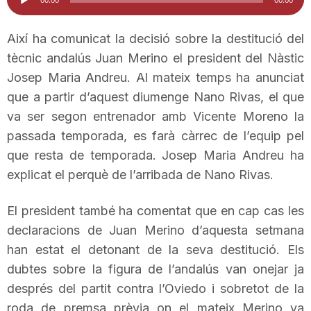
d'àudio
i
Així ha comunicat la decisió sobre la destitució del
tècnic andalús
Juan
Merino el president del Nàstic
u
Josep Maria Andreu. Al mateix temps ha anunciat
que a partir d’aquest diumenge Nano Rivas, el que
t
va ser segon entrenador amb
Vicente
Moreno la
passada temporada, es farà càrrec de l’equip
pel
a
que
resta de temporada. Josep Maria Andreu ha
explicat el perquè de l’arribada de Nano Rivas.
t
El president també ha comentat que en cap cas les
declaracions de
Juan
Merino d’aquesta setmana
d
han estat el detonant de la seva destitució. Els
dubtes sobre la figura de l’andalús van onejar ja
e
després del partit contra l’Oviedo i sobretot de la
roda de premsa prèvia on el mateix Merino va