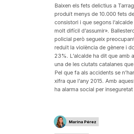
Baixen els fets delictius a Tarra
a
produït menys de 10.000 fets del
consistori i que segons l’alcalde
r
molt difícil d’assumir».
Ballester
policial però segueix preocupant
reduït la violència de gènere i 
r
23%. L’alcalde ha dit que amb 
una de les ciutats catalanes que 
a
Pel que fa als accidents se n’ha
xifra que l’any 2015. Amb aque
g
ha alarma social per inseguretat
o
Marina Pérez
n