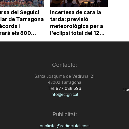
rsa del Seguici
Incertesa de cara la
lar de Tarragona
tarda: previsió
ècords i
meteorològica per a
arà els 800...
l’eclipsi total del 12...
Contacte:
Santa Joaquima de Vedruna, 21
43002 Tarragona
Tel:
977 088 596
Llo
info@rctgn.cat
Publicitat:
publicitat@radiociutat.com