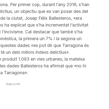
incrementar
gona. Per primer cop, durant l’any 2016, s’han
o
ictius, un objectiu que es van posar des del
disminuir
 de la ciutat, Josep
Félix
Ballesteros
, «era
el
os
ha explicat que s’ha incrementat l’activitat
volum.
 l’incivisme. Cal destacar que també s’ha
domèstica, la primera un 7% i la segona un
aquestes dades «es pot dir que Tarragona és
té un dels millors índexs delictius».
n produït 1.093 en vies urbanes, la mateixa
stes dades
Ballesteros
ha afirmat que «no hi
 a Tarragona».
PUBLICITAT