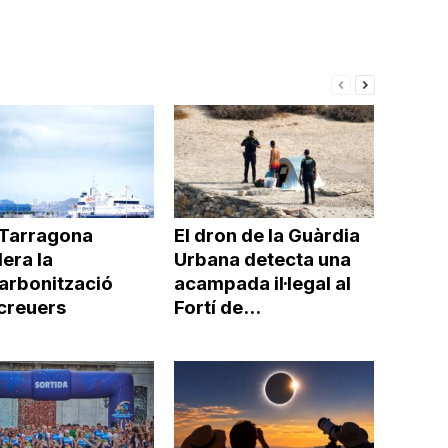
 Tarragona
El dron de la Guàrdia
era la
Urbana detecta una
arbonització
acampada il·legal al
 creuers
Fortí de...