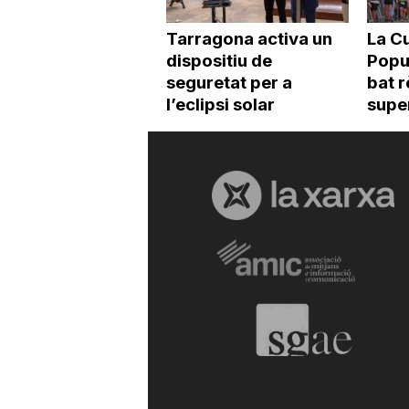
Tarragona activa un
La Cu
dispositiu de
Popu
seguretat per a
bat r
l’eclipsi solar
super