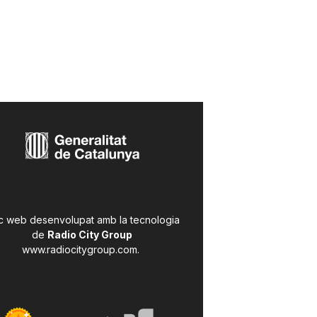
c web desenvolupat amb la tecnologia
de
Radio City Group
www.radiocitygroup.com
.