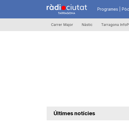
R
Programes | Pòd
Carrer Major
Nàstic
Tarragona InfoP
à
d
i
o
C
Últimes notícies
i