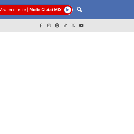
Ara en directe
|
Ràdio Ciutat MIX