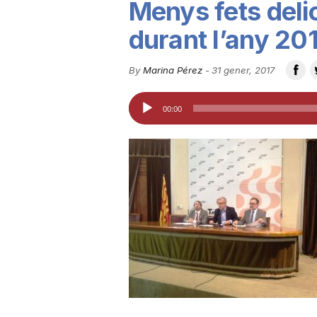
Menys fets deli
u
durant l’any 20
t
By
Marina Pérez
-
31 gener, 2017
Reproductor
00:00
a
d'àudio
t
d
e
T