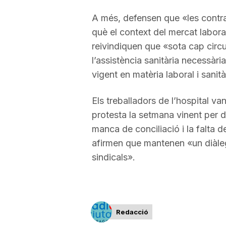
a
A més, defensen que «les contr
què el context del mercat labor
reivindiquen que «sota cap circ
l’assistència sanitària necessàri
vigent en matèria laboral i sanità
Els treballadors de l’hospital va
protesta la setmana vinent per d
manca de conciliació i la falta d
afirmen que mantenen «un diàleg
sindicals».
Redacció