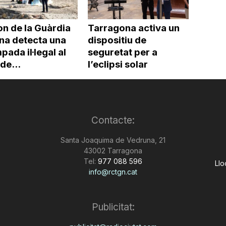
on de la Guàrdia
Tarragona activa un
na detecta una
dispositiu de
ada il·legal al
seguretat per a
 de...
l’eclipsi solar
Contacte:
Santa Joaquima de Vedruna, 21
43002 Tarragona
Tel:
977 088 596
Llo
info@rctgn.cat
Publicitat: