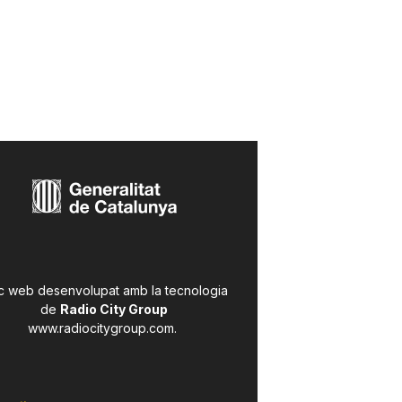
c web desenvolupat amb la tecnologia
de
Radio City Group
www.radiocitygroup.com
.