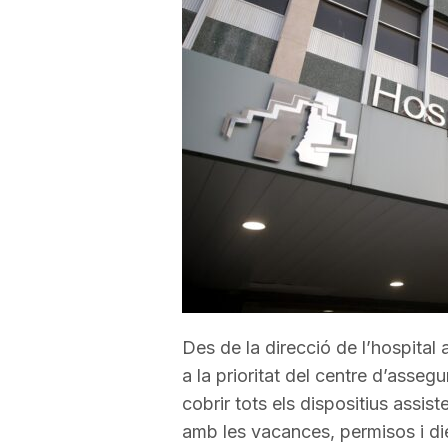
a
r
r
a
g
Des de la direcció de l’hospita
o
a la prioritat del centre d’asseg
cobrir tots els dispositius assist
n
amb les vacances, permisos i die