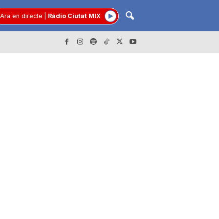
Ara en directe
|
Ràdio Ciutat MIX