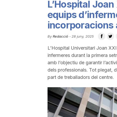
L’Hospital Joan 
u
equips d’infer
incorporacions a
t
By
Redacció
-
28 juny, 2025
a
L’Hospital Universitari Joan XX
infermeres durant la primera set
t
amb l’objectiu de garantir l’activi
dels professionals. Tot plegat, 
d
part de treballadors del centre.
e
T