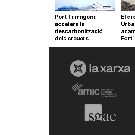
Port Tarragona
El dr
accelera la
Urba
descarbonització
acamp
dels creuers
Fortí