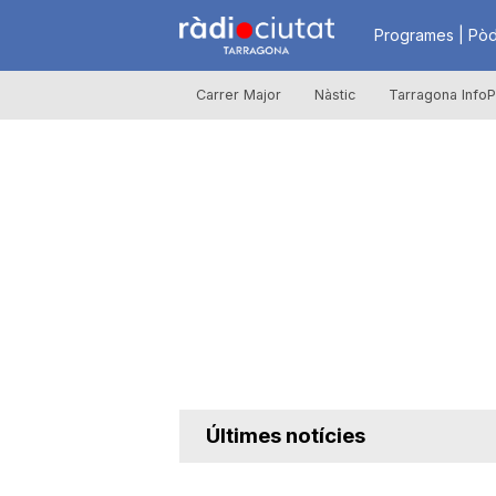
R
Programes | Pòd
Carrer Major
Nàstic
Tarragona InfoP
à
d
i
o
C
Últimes notícies
i