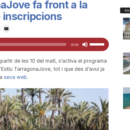
aJove fa front a la
Alt
 inscripcions
Feu
00:00
servir
les
partir de les 10 del matí, s’activa el programa
tecles
d’Estiu TarragonaJove, tot i que des d’avui ja
de
la
seva web
.
fletxa
cap
amunt/cap
avall
per
a