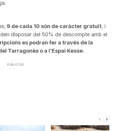
ga.
es,
9 de cada 10 són de caràcter gratuït
, i
poden disposar del 50% de descompte amb el
ripcions es podran fer a través de la
del Tarragonès o a l’Espai Kesse.
PUBLICITAT