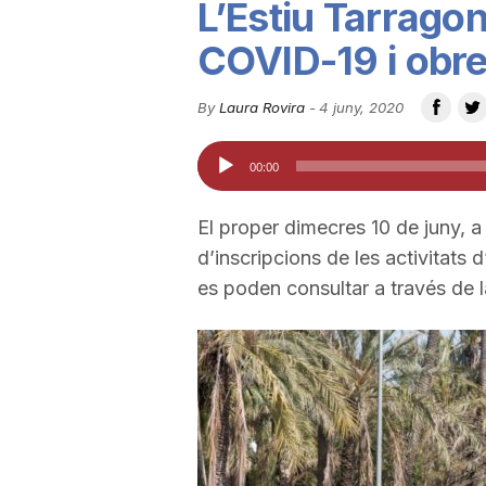
L’Estiu Tarragon
u
COVID-19 i obre
t
By
Laura Rovira
-
4 juny, 2020
Reproductor
00:00
a
d'àudio
El proper dimecres 10 de juny, a 
t
d’inscripcions de les activitats 
es poden consultar a través de 
d
e
T