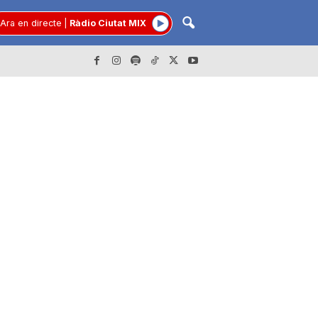
Ara en directe
|
Ràdio Ciutat MIX