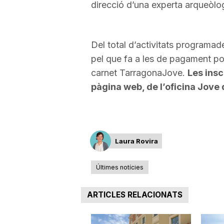
direcció d’una experta arqueòlo
a
Del total d’activitats programad
pel que fa a les de pagament 
carnet TarragonaJove.
Les insc
pàgina web, de l’oficina Jove 
Laura Rovira
Últimes notícies
ARTICLES RELACIONATS