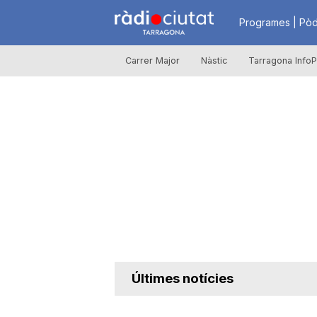
R
Programes | Pòd
Carrer Major
Nàstic
Tarragona InfoP
à
d
i
o
C
Últimes notícies
i