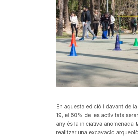
a
r
r
a
g
En aquesta edició i davant de la
o
19, el 60% de les activitats sera
any és la iniciativa anomenada
V
n
realitzar una excavació arqueològ