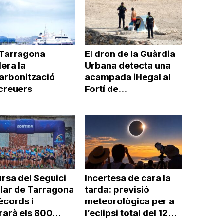
 Tarragona
El dron de la Guàrdia
era la
Urbana detecta una
arbonització
acampada il·legal al
 creuers
Fortí de...
rsa del Seguici
Incertesa de cara la
lar de Tarragona
tarda: previsió
ècords i
meteorològica per a
arà els 800...
l’eclipsi total del 12...