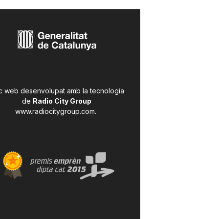
c web desenvolupat amb la tecnologia
de
Radio City Group
www.radiocitygroup.com
.