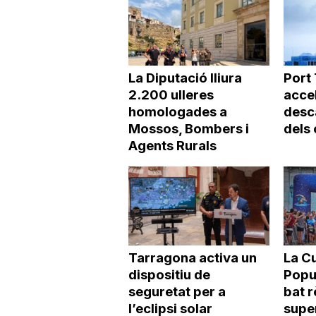
La Diputació lliura
Port
2.200 ulleres
accel
homologades a
desc
Mossos, Bombers i
dels
Agents Rurals
Tarragona activa un
La Cu
dispositiu de
Popu
seguretat per a
bat r
l’eclipsi solar
super