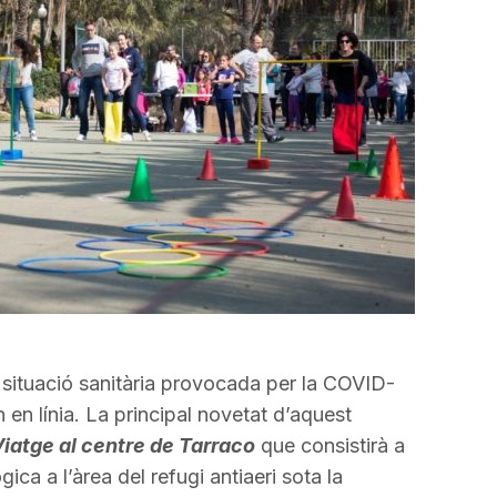
incrementar
o
disminuir
el
volum.
 situació sanitària provocada per la COVID-
n en línia. La principal novetat d’aquest
iatge al centre de Tarraco
que consistirà a
ica a l’àrea del refugi antiaeri sota la