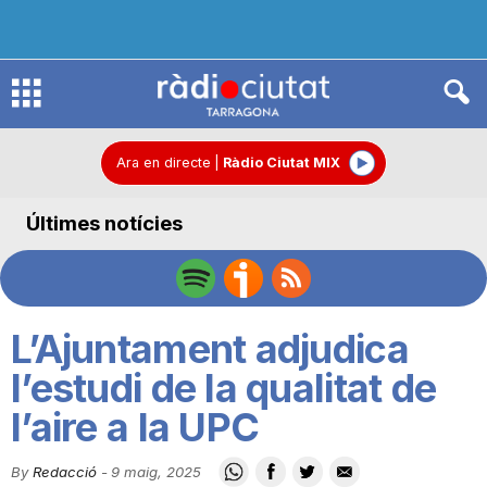
R
à
Ara en directe
|
Ràdio Ciutat MIX
Últimes notícies
d
i
L’Ajuntament adjudica
o
l’estudi de la qualitat de
l’aire a la UPC
C
By
Redacció
-
9 maig, 2025