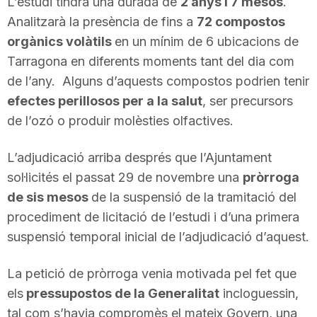
L’estudi tindrà una durada de
2 anys i 7 mesos
.
T
Analitzarà la presència de fins a
72 compostos
orgànics volàtils
en un mínim de 6 ubicacions de
Tarragona en diferents moments tant del dia com
a
de l’any. Alguns d’aquests compostos podrien tenir
efectes perillosos per a la salut
, ser precursors
r
de l’ozó o produir molèsties olfactives.
r
L’adjudicació arriba després que l’Ajuntament
sol·licités el passat 29 de novembre una
pròrroga
de sis mesos
de la suspensió de la tramitació del
a
procediment de licitació de l’estudi i d’una primera
suspensió temporal inicial de l’adjudicació d’aquest.
g
La petició de pròrroga venia motivada pel fet que
o
els
pressupostos de la Generalitat
incloguessin,
tal com s’havia compromès el mateix Govern, una