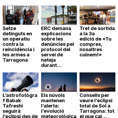
Setze
ERC demana
Tret de sortida
detinguts en
explicacions
a la 3a
un operatiu
sobre les
edició de «Tu
contra la
denúncies pel
compres,
reincidència i
protocol del
nosaltres
les armes a
servei de
cuinem!»
Tarragona
neteja
durant...
L’astrofotògra
Els núvols
Consells per
f Babak
mantenen
veure l’eclipsi
Tafreshi
l’alerta:
total de Sol a
seguirà
l’evolució
Tarragona: tot
l’eclipsi des de
meteorològica
el que cal...