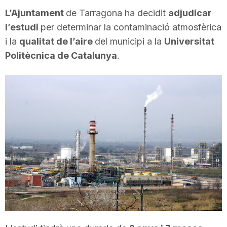
i
L’Ajuntament
de Tarragona ha decidit
adjudicar
l’estudi
per determinar la contaminació atmosfèrica
i la
qualitat de l’aire
del municipi a la
Universitat
u
Politècnica de Catalunya
.
t
a
t
d
e