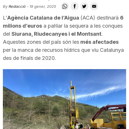
i
By
Redacció
-
19 gener, 2025
L’
Agència Catalana de l’Aigua
(ACA) destinarà
6
u
milions d’euros
a pal·liar la sequera a les conques
del
Siurana, Riudecanyes i el Montsant
.
Aquestes zones del país són les
més afectades
t
per la manca de recursos hídrics que viu Catalunya
des de finals de 2020.
a
t
d
e