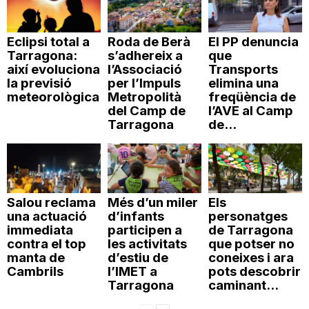
Eclipsi total a
Roda de Berà
El PP denuncia
Tarragona:
s’adhereix a
que
així evoluciona
l’Associació
Transports
la previsió
per l’Impuls
elimina una
meteorològica
Metropolità
freqüència de
del Camp de
l’AVE al Camp
Tarragona
de...
Salou reclama
Més d’un miler
Els
una actuació
d’infants
personatges
immediata
participen a
de Tarragona
contra el top
les activitats
que potser no
manta de
d’estiu de
coneixes i ara
Cambrils
l’IMET a
pots descobrir
Tarragona
caminant...