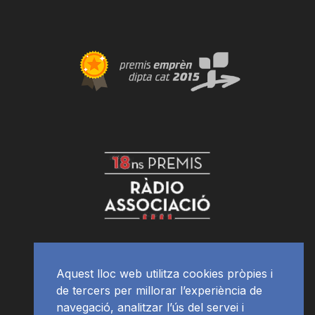
Aquest lloc web utilitza cookies pròpies i
de tercers per millorar l’experiència de
navegació, analitzar l’ús del servei i