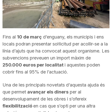
T
a
Fins al
10 de març
d’enguany, els municipis i ens
r
locals podran presentar sol·licitud per acollir-se a la
línia d’ajuts que ha convocat aquest organisme. Les
r
subvencions preveuen un import màxim de
250.000 euros per localitat
i aquestes poden
a
cobrir fins al 95% de l’actuació.
Una de les principals novetats d’aquesta ajuda és
g
que permet
avançar els diners
per al
desenvolupament de les obres i s’ofereix
o
flexibilització
en cas que s’opti per una altra