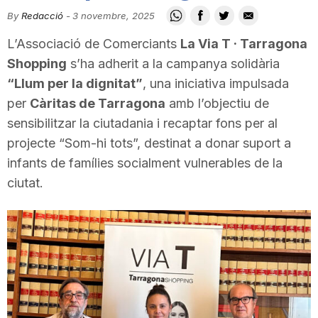
i
By
Redacció
-
3 novembre, 2025
L’Associació de Comerciants
La Via T · Tarragona
u
Shopping
s’ha adherit a la campanya solidària
“Llum per la dignitat”
, una iniciativa impulsada
per
Càritas de Tarragona
amb l’objectiu de
t
sensibilitzar la ciutadania i recaptar fons per al
projecte “Som-hi tots”, destinat a donar suport a
a
infants de famílies socialment vulnerables de la
ciutat.
t
d
e