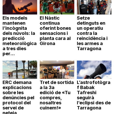
Els models
El Nàstic
Setze
mantenen
continua
detinguts en
l’incògnita
oferint bones
un operatiu
dels núvols: la
sensacions i
contra la
predicció
planta cara al
reincidència i
meteorològica
Girona
les armes a
a tres dies
Tarragona
per...
ERC demana
Tret de sortida
L’astrofotògra
explicacions
a la 3a
f Babak
sobre les
edició de «Tu
Tafreshi
denúncies pel
compres,
seguirà
protocol del
nosaltres
l’eclipsi des de
servei de
cuinem!»
Tarragona
neteja