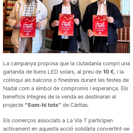
T
a
r
La campanya proposa que la ciutadania compri una
r
garlanda de llums LED solars, al preu de
10 €
, i la
col·loqui als balcons o finestres durant les festes de
a
Nadal com a símbol de compromís i esperança. Els
beneficis íntegres de la venda es destinaran al
g
projecte
“Som-hi tots”
de Càritas.
Els comerços associats a La Via T participen
o
activament en aquesta acció solidària convertint-se