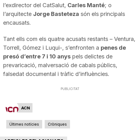
l’exdirector del CatSalut,
Carles Manté
; o
T
l’arquitecte
Jorge Basteteza
són els principals
encausats.
a
Tant ells com els quatre acusats restants – Ventura,
r
Torrell, Gómez i Luqui-, s’enfronten a
penes de
presó d’entre 7 i 10 anys
pels delictes de
prevaricació, malversació de cabals públics,
r
falsedat documental i tràfic d’influències.
a
PUBLICITAT
g
ACN
Últimes notícies
Cròniques
o