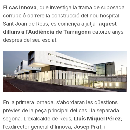
i
El
cas Innova
, que investiga la trama de suposada
corrupció darrere la construcció del nou hospital
Sant Joan de Reus, es comença a jutjar
aquest
u
dilluns a l’Audiència de Tarragona
catorze anys
després del seu esclat.
t
a
t
d
En la primera jornada, s’abordaran les qüestions
prèvies de la peça principal del cas i la separada
e
segona. L’exalcalde de Reus,
Lluís Miquel Pérez
;
l’exdirector general d’Innova,
Josep Prat
, i