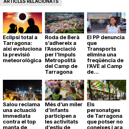
ARTICLES RELACIONATS
n
a
Eclipsi total a
Roda de Berà
El PP denuncia
Tarragona:
s’adhereix a
que
així evoluciona
l’Associació
Transports
la previsió
per l’Impuls
elimina una
meteorològica
Metropolità
freqüència de
del Camp de
l’AVE al Camp
Tarragona
de...
Salou reclama
Més d’un miler
Els
una actuació
d’infants
personatges
immediata
participen a
de Tarragona
contra el top
les activitats
que potser no
manta de
d’estiu de
coneixes i ara