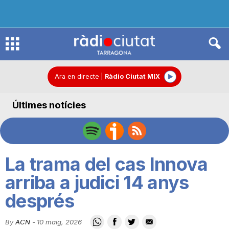
R
à
Ara en directe
|
Ràdio Ciutat MIX
Últimes notícies
d
i
La trama del cas Innova
o
arriba a judici 14 anys
després
C
By
ACN
-
10 maig, 2026