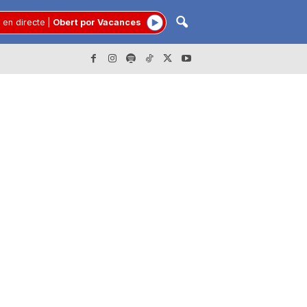
 en directe
|
Obert por Vacances