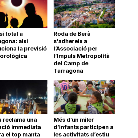
si total a
Roda de Berà
gona: així
s’adhereix a
ciona la previsió
l’Associació per
orològica
l’Impuls Metropolità
del Camp de
Tarragona
u reclama una
Més d’un miler
ació immediata
d’infants participen a
a el top manta
les activitats d’estiu