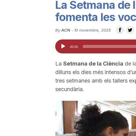
La Setmana de l
u
fomenta les voc
t
By
ACN
-
10 novembre, 2025
Reproductor
00:00
a
d'àudio
La
Setmana de la Ciència
de la
t
dilluns els dies més intensos d’u
tres setmanes amb els tallers ex
d
secundària.
e
T