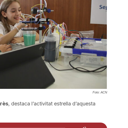
incrementar
o
disminuir
el
volum.
Foto: ACN
arès
, destaca l’activitat estrella d’aquesta
Feu