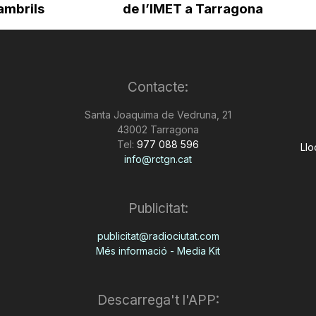
ambrils
de l’IMET a Tarragona
Contacte:
Santa Joaquima de Vedruna, 21
43002 Tarragona
Tel:
977 088 596
Llo
info@rctgn.cat
Publicitat:
publicitat@radiociutat.com
Més informació - Media Kit
Descarrega't l'APP: