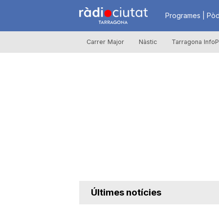
R
Programes | Pòd
Carrer Major
Nàstic
Tarragona InfoP
à
d
i
o
C
Últimes notícies
i