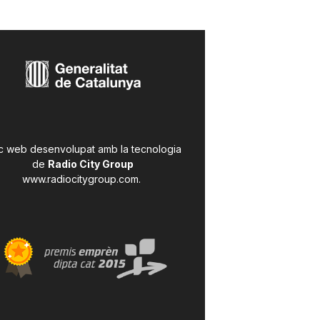
c web desenvolupat amb la tecnologia
de
Radio City Group
www.radiocitygroup.com
.