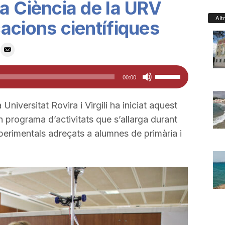
a Ciència de la URV
Alt
acions científiques
Feu
00:00
servir
les
 Universitat Rovira i Virgili ha iniciat aquest
tecles
n programa d’activitats que s’allarga durant
de
perimentals adreçats a alumnes de primària i
fletxa
cap
amunt/cap
avall
per
a