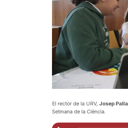
a
r
r
a
g
o
El rector de la URV,
Josep Pall
Setmana de la Ciència.
n
Reproductor