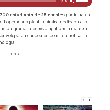
00:00
servir
les
.700 estudiants
de 25 escoles
participaran
tecles
an d’operar una planta química dedicada a la
de
 d’un programari desenvolupat per la mateixa
fletxa
esenvoluparan conceptes com la robòtica, la
cap
nologia.
amunt/cap
avall
PUBLICITAT
per
a
incrementar
o
disminuir
el
volum.