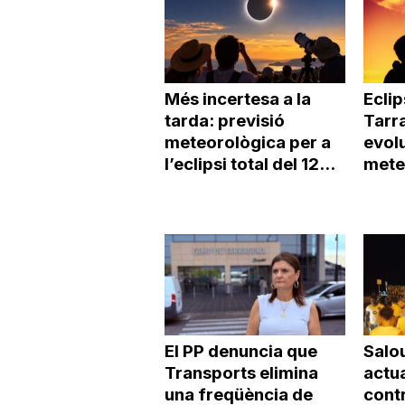
Més incertesa a la
Eclip
tarda: previsió
Tarra
meteorològica per a
evolu
l’eclipsi total del 12...
mete
El PP denuncia que
Salo
Transports elimina
actu
una freqüència de
contr