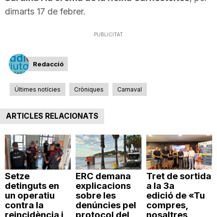
dimarts 17 de febrer.
n
PUBLICITAT
a
Redacció
Últimes notícies
Cròniques
Carnaval
ARTICLES RELACIONATS
Setze
ERC demana
Tret de sortida
detinguts en
explicacions
a la 3a
un operatiu
sobre les
edició de «Tu
contra la
denúncies pel
compres,
reincidència i
protocol del
nosaltres