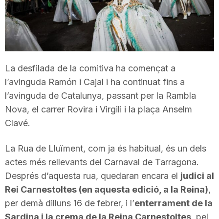
T
a
La desfilada de la comitiva ha començat a
r
l’avinguda Ramón i Cajal i ha continuat fins a
l’avinguda de Catalunya, passant per la Rambla
r
Nova, el carrer Rovira i Virgili i la plaça Anselm
Clavé.
a
La Rua de Lluïment, com ja és habitual, és un dels
actes més rellevants del Carnaval de Tarragona.
g
Després d’aquesta rua, quedaran encara el
judici al
Rei Carnestoltes (en aquesta edició, a la Reina)
,
o
per demà dilluns 16 de febrer, i l’
enterrament de la
Sardina i la crema de la Reina Carnestoltes
, pel