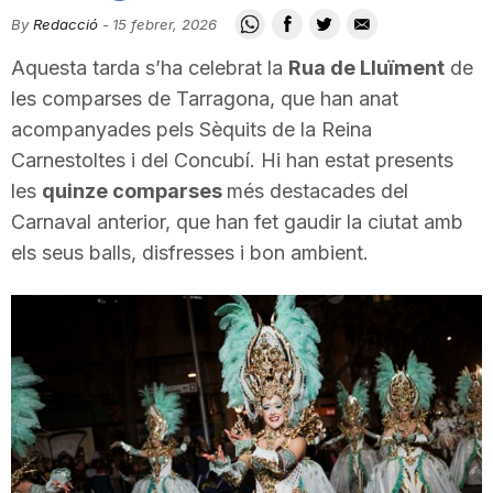
i
By
Redacció
-
15 febrer, 2026
Aquesta tarda s’ha celebrat la
Rua de Lluïment
de
u
les comparses de Tarragona, que han anat
acompanyades pels Sèquits de la Reina
Carnestoltes i del Concubí. Hi han estat presents
t
les
quinze comparses
més destacades del
Carnaval anterior, que han fet gaudir la ciutat amb
a
els seus balls, disfresses i bon ambient.
t
d
e