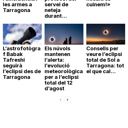
les armes a
servei de
cuinem!»
Tarragona
neteja
durant...
L’astrofotògra
Els núvols
Consells per
f Babak
mantenen
veure l’eclipsi
Tafreshi
l’alerta:
total de Sol a
seguirà
l’evolució
Tarragona: tot
l’eclipsi des de
meteorològica
el que cal...
Tarragona
per a l’eclipsi
total del 12
d’agost