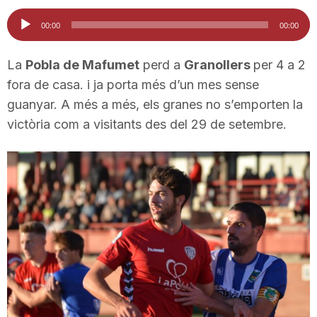
i
Reproductor
00:00
00:00
d'àudio
u
La
Pobla de Mafumet
perd a
Granollers
per 4 a 2
fora de casa. i ja porta més d’un mes sense
guanyar. A més a més, els granes no s’emporten la
t
victòria com a visitants des del 29 de setembre.
a
t
d
e