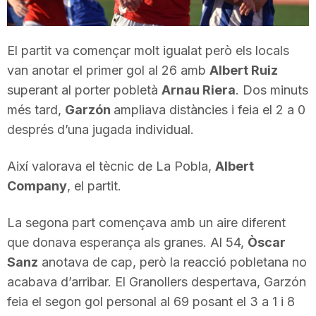
T
El partit va començar molt igualat però els locals
a
van anotar el primer gol al 26 amb
Albert Ruiz
superant al porter pobletà
Arnau Riera
. Dos minuts
r
més tard,
Garzón
ampliava distàncies i feia el 2 a 0
després d’una jugada individual.
r
Així valorava el tècnic de La Pobla,
Albert
Company
, el partit.
a
La segona part començava amb un aire diferent
que donava esperança als granes. Al 54,
Òscar
g
Sanz
anotava de cap, però la reacció pobletana no
acabava d’arribar. El Granollers despertava, Garzón
o
feia el segon gol personal al 69 posant el 3 a 1 i 8