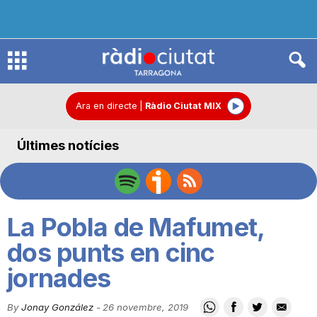
R
à
Ara en directe
|
Ràdio Ciutat MIX
Últimes notícies
d
i
La Pobla de Mafumet,
o
dos punts en cinc
jornades
C
By
Jonay González
-
26 novembre, 2019