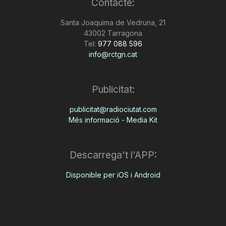
Contacte:
Santa Joaquima de Vedruna, 21
43002 Tarragona
Tel:
977 088 596
info@rctgn.cat
Publicitat:
publicitat@radiociutat.com
Més informació - Media Kit
Descarrega't l'APP:
Disponible per iOS i Android