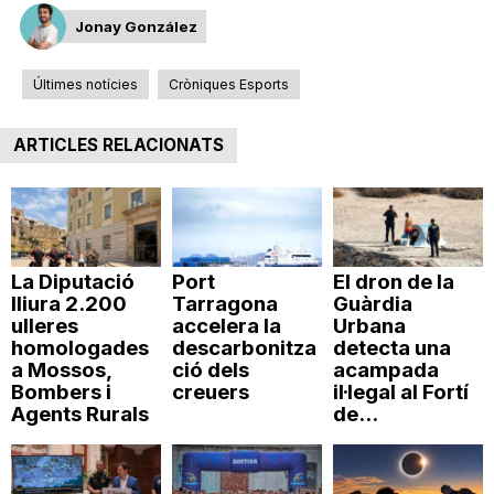
Jonay González
Últimes notícies
Cròniques Esports
ARTICLES RELACIONATS
La Diputació
Port
El dron de la
lliura 2.200
Tarragona
Guàrdia
ulleres
accelera la
Urbana
homologades
descarbonitza
detecta una
a Mossos,
ció dels
acampada
Bombers i
creuers
il·legal al Fortí
Agents Rurals
de...