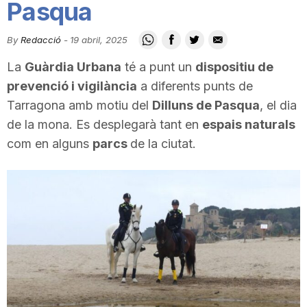
Pasqua
i
By
Redacció
-
19 abril, 2025
u
La
Guàrdia Urbana
té a punt un
dispositiu de
prevenció i vigilància
a diferents punts de
t
Tarragona amb motiu del
Dilluns de Pasqua
, el dia
de la mona. Es desplegarà tant en
espais naturals
com en alguns
parcs
de la ciutat.
a
t
d
e