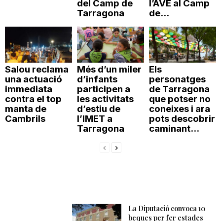
del Camp de
l’AVE al Camp
Tarragona
de...
Salou reclama
Més d’un miler
Els
una actuació
d’infants
personatges
immediata
participen a
de Tarragona
contra el top
les activitats
que potser no
manta de
d’estiu de
coneixes i ara
Cambrils
l’IMET a
pots descobrir
Tarragona
caminant...