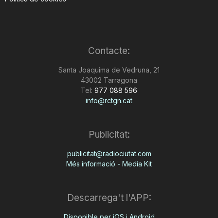
Contacte:
Santa Joaquima de Vedruna, 21
43002 Tarragona
Tel:
977 088 596
info@rctgn.cat
Publicitat:
publicitat@radiociutat.com
Més informació - Media Kit
Descarrega't l'APP:
Disponible per iOS i Android