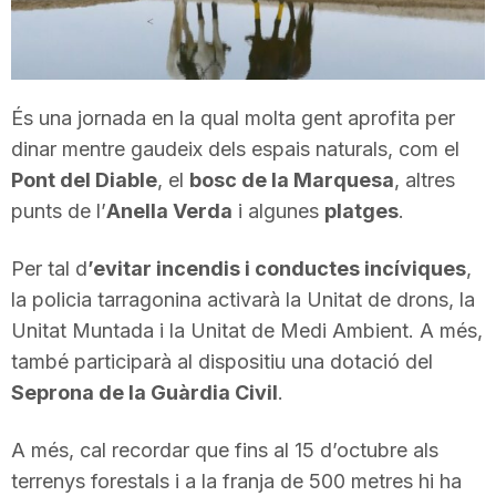
T
a
És una jornada en la qual molta gent aprofita per
dinar mentre gaudeix dels espais naturals, com el
r
Pont del Diable
, el
bosc de la Marquesa
, altres
punts de l’
Anella Verda
i algunes
platges
.
r
Per tal d
’evitar incendis i conductes incíviques
,
la policia tarragonina activarà la Unitat de drons, la
a
Unitat Muntada i la Unitat de Medi Ambient. A més,
també participarà al dispositiu una dotació del
g
Seprona de la Guàrdia Civil
.
A més, cal recordar que fins al 15 d’octubre als
o
terrenys forestals i a la franja de 500 metres hi ha