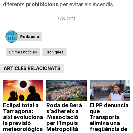
diferents
prohibicions
per evitar els incendis.
n
PUBLICITAT
a
Redacció
Últimes notícies
Cròniques
ARTICLES RELACIONATS
Eclipsi total a
Roda de Berà
El PP denuncia
Tarragona:
s’adhereix a
que
així evoluciona
l’Associació
Transports
la previsió
per l’Impuls
elimina una
meteorològica
Metropolità
freqüència de