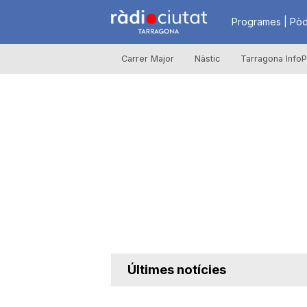
R
Programes | Pòd
Carrer Major
Nàstic
Tarragona InfoP
à
d
i
o
C
Últimes notícies
i