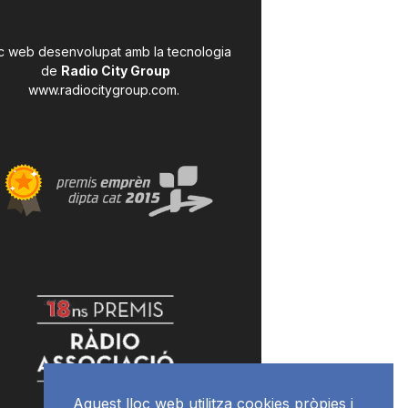
c web desenvolupat amb la tecnologia
de
Radio City Group
www.radiocitygroup.com
.
Aquest lloc web utilitza cookies pròpies i