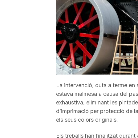
a
r
r
a
La intervenció, duta a terme en
g
estava malmesa a causa del pas d
exhaustiva, eliminant les pintade
o
d’imprimació per protecció de la 
els seus colors originals.
n
Els treballs han finalitzat duran