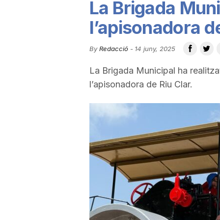
La Brigada Muni
u
l’apisonadora de
t
By
Redacció
-
14 juny, 2025
La Brigada Municipal ha realitza
a
l’apisonadora de Riu Clar.
t
d
e
T