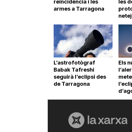
reincidència i les
les d
armes a Tarragona
proto
netej
L’astrofotògraf
Els 
Babak Tafreshi
l’ale
seguirà l’eclipsi des
mete
de Tarragona
l’ecl
d’ag