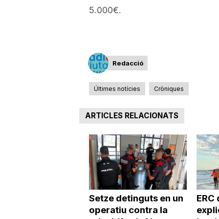
5.000€.
a
Redacció
Últimes notícies
Cròniques
ARTICLES RELACIONATS
Setze detinguts en un
ERC 
operatiu contra la
expl