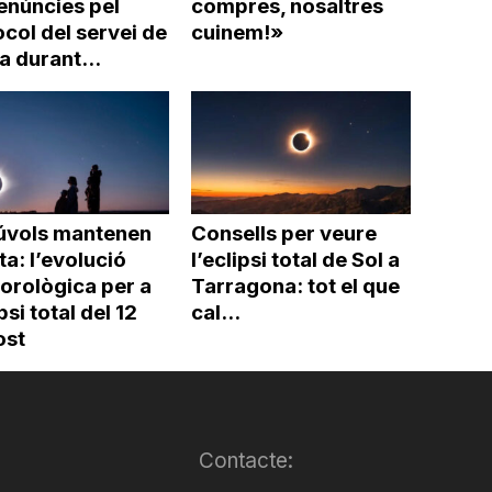
enúncies pel
compres, nosaltres
col del servei de
cuinem!»
a durant...
núvols mantenen
Consells per veure
rta: l’evolució
l’eclipsi total de Sol a
orològica per a
Tarragona: tot el que
ipsi total del 12
cal...
ost
Contacte: