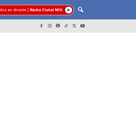
Ara en directe
|
Ràdio Ciutat MIX