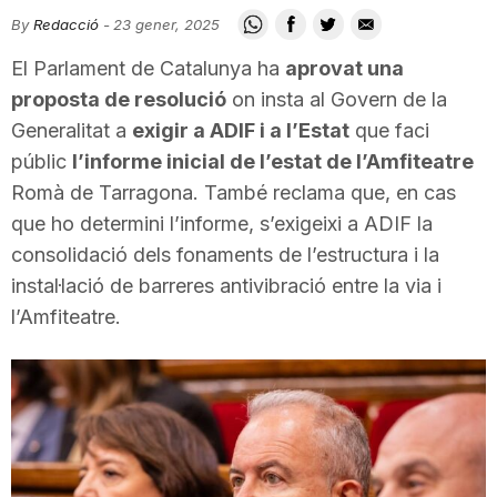
i
By
Redacció
-
23 gener, 2025
El Parlament de Catalunya ha
aprovat una
u
proposta de resolució
on insta al Govern de la
Generalitat a
exigir a ADIF i a l’Estat
que faci
públic
l’informe inicial de l’estat de l’Amfiteatre
t
Romà de Tarragona. També reclama que, en cas
que ho determini l’informe, s’exigeixi a ADIF la
a
consolidació dels fonaments de l’estructura i la
instal·lació de barreres antivibració entre la via i
t
l’Amfiteatre.
d
e