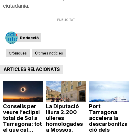
ciutadania.
PUBLICITAT
Redacció
Cròniques
Últimes notícies
ARTICLES RELACIONATS
Consells per
La Diputació
Port
veure l’eclipsi
lliura 2.200
Tarragona
total de Sol a
ulleres
accelera la
Tarragona: tot
homologades
descarbonitza
el que cal...
a Mossos,
ció dels