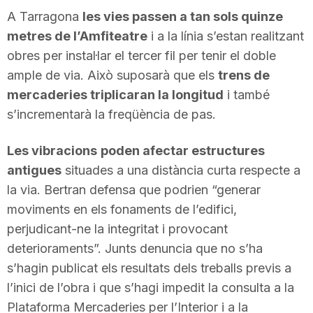
n
A Tarragona
les vies passen a tan sols quinze
metres de l’Amfiteatre
i a la línia s’estan realitzant
obres per instal·lar el tercer fil per tenir el doble
a
ample de via. Això suposarà que els
trens de
mercaderies triplicaran la longitud
i també
s’incrementarà la freqüència de pas.
Les vibracions
poden afectar estructures
antigues
situades a una distància curta respecte a
la via. Bertran defensa que podrien “generar
moviments en els fonaments de l’edifici,
perjudicant-ne la integritat i provocant
deterioraments”. Junts denuncia que no s’ha
s’hagin publicat els resultats dels treballs previs a
l’inici de l’obra i que s’hagi impedit la consulta a la
Plataforma Mercaderies per l’Interior i a la