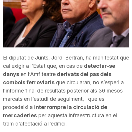
T
a
r
El diputat de Junts, Jordi Bertran, ha manifestat que
r
cal exigir a l’Estat que, en cas de
detectar-se
danys
en l’Amfiteatre
derivats del pas dels
a
combois ferroviaris
que circularan, no s’esperi a
l’informe final de resultats posterior als 36 mesos
marcats en l’estudi de seguiment, i que es
g
procedeixi a
interrompre la circulació de
mercaderies
per aquesta infraestructura en el
o
tram d’afectació a l’edifici.