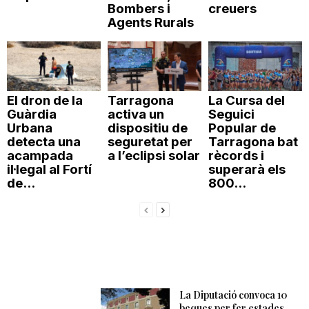
Bombers i
creuers
Agents Rurals
El dron de la
Tarragona
La Cursa del
Guàrdia
activa un
Seguici
Urbana
dispositiu de
Popular de
detecta una
seguretat per
Tarragona bat
acampada
a l’eclipsi solar
rècords i
il·legal al Fortí
superarà els
de...
800...