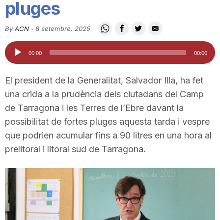
pluges
i
By
ACN
-
8 setembre, 2025
u
Reproductor
00:00
00:00
d'àudio
t
El president de la Generalitat, Salvador Illa, ha fet
una crida a la prudència dels ciutadans del Camp
a
de Tarragona i les Terres de l’Ebre davant la
possibilitat de fortes pluges aquesta tarda i vespre
que podrien acumular fins a 90 litres en una hora al
t
prelitoral i litoral sud de Tarragona.
d
e