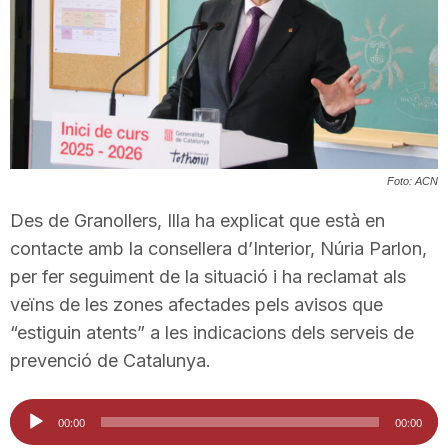
T
a
r
Foto: ACN
r
Des de Granollers, Illa ha explicat que està en
contacte amb la consellera d’Interior, Núria Parlon,
per fer seguiment de la situació i ha reclamat als
a
veïns de les zones afectades pels avisos que
“estiguin atents” a les indicacions dels serveis de
g
prevenció de Catalunya.
o
Reproductor
00:00
00:00
d'àudio