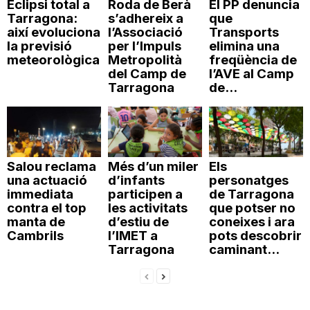
Eclipsi total a
Roda de Berà
El PP denuncia
Tarragona:
s’adhereix a
que
així evoluciona
l’Associació
Transports
la previsió
per l’Impuls
elimina una
meteorològica
Metropolità
freqüència de
del Camp de
l’AVE al Camp
Tarragona
de...
Salou reclama
Més d’un miler
Els
una actuació
d’infants
personatges
immediata
participen a
de Tarragona
contra el top
les activitats
que potser no
manta de
d’estiu de
coneixes i ara
Cambrils
l’IMET a
pots descobrir
Tarragona
caminant...