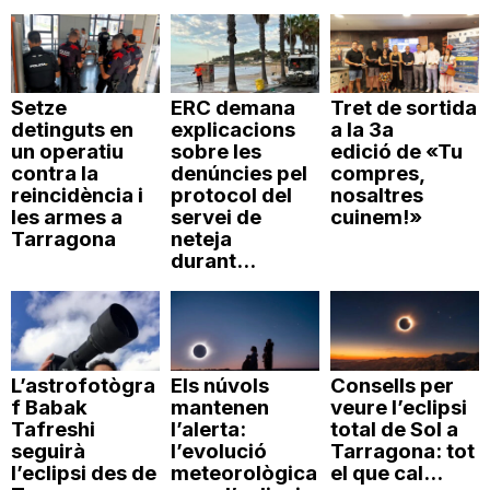
Setze
ERC demana
Tret de sortida
detinguts en
explicacions
a la 3a
un operatiu
sobre les
edició de «Tu
contra la
denúncies pel
compres,
reincidència i
protocol del
nosaltres
les armes a
servei de
cuinem!»
Tarragona
neteja
durant...
L’astrofotògra
Els núvols
Consells per
f Babak
mantenen
veure l’eclipsi
Tafreshi
l’alerta:
total de Sol a
seguirà
l’evolució
Tarragona: tot
l’eclipsi des de
meteorològica
el que cal...