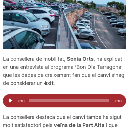
T
a
r
La consellera de mobilitat,
Sonia Orts
, ha explicat
r
en una entrevista al programa ‘Bon Dia Tarragona’
que les dades de creixement fan que el canvi s’hagi
a
de considerar un
èxit
.
Reproductor
g
00:00
00:00
d'àudio
La consellera destaca que el canvi també ha sigut
o
molt satisfactori pels
veïns de la Part Alta
i que