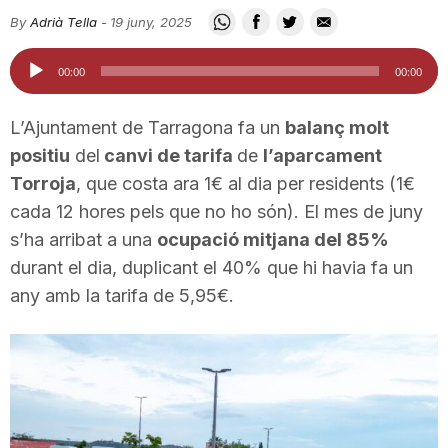
i
By
Adrià Tella
-
19 juny, 2025
Reproductor
00:00
00:00
u
d'àudio
L’Ajuntament de Tarragona fa un
balanç molt
t
positiu
del
canvi de tarifa
de
l’aparcament
Torroja
, que costa ara 1€ al dia per residents (1€
cada 12 hores pels que no ho són). El mes de juny
a
s’ha arribat a una
ocupació mitjana del 85%
durant el dia, duplicant el 40% que hi havia fa un
t
any amb la tarifa de 5,95€.
d
e