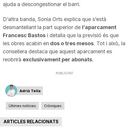
ajuda a descongestionar el barri.
n
D’altra banda, Sonia Orts explica que s’està
a
desmantellant la part superior de
l’aparcament
Francesc Bastos
i detalla que la previsió és que
les obres acabin en
dos o tres mesos
. Tot i això, la
consellera destaca que aquest aparcament es
reobrirà
exclusivament per abonats
.
PUBLICITAT
Adrià Tella
Últimes notícies
Cròniques
ARTICLES RELACIONATS