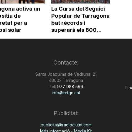
agona activa un
La Cursa del Seguici
sitiu de
Popular de Tarragona
etat per a
bat rècords i
ipsi solar
superarà els 800...
Contacte:
Santa Joaquima de Vedruna, 21
43002 Tarragona
Tel:
977 088 596
Llo
info@rctgn.cat
Publicitat:
publicitat@radiociutat.com
Més informació - Media Kit