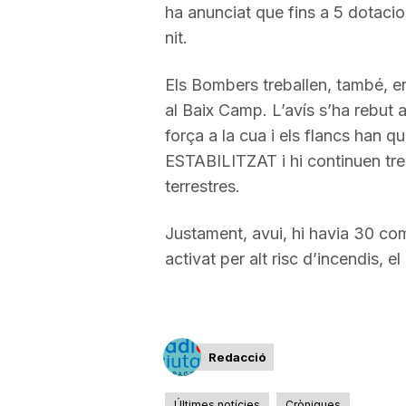
ha anunciat que fins a 5 dotacio
a
nit.
Els Bombers treballen, també, en 
al Baix Camp. L’avís s’ha rebut a
força a la cua i els flancs han 
ESTABILITZAT i hi continuen tre
terrestres.
Justament, avui, hi havia 30 com
activat per alt risc d’incendis, 
Redacció
Últimes notícies
Cròniques