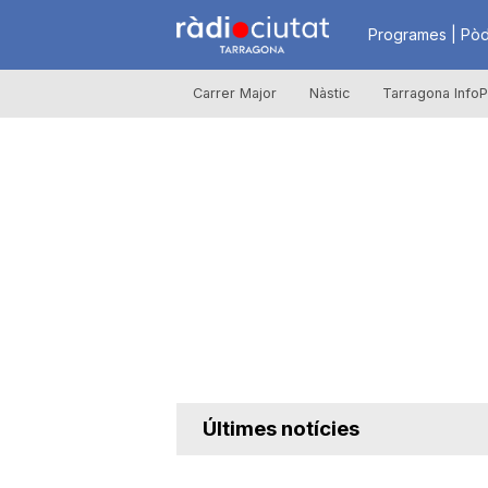
R
Programes | Pòd
Carrer Major
Nàstic
Tarragona InfoP
à
d
i
o
C
Últimes notícies
i