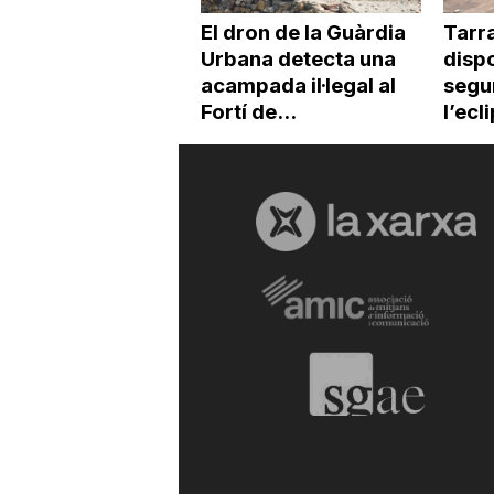
El dron de la Guàrdia
Tarr
Urbana detecta una
dispo
acampada il·legal al
segur
Fortí de...
l’ecl