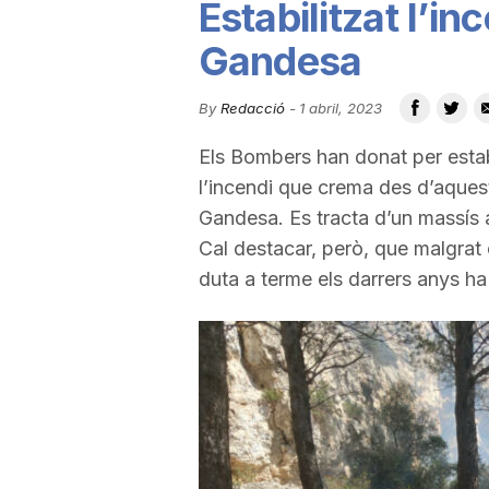
Estabilitzat l’in
u
Gandesa
t
By
Redacció
-
1 abril, 2023
Els Bombers han donat per estabi
a
l’incendi que crema des d’aquest
Gandesa. Es tracta d’un massís a
t
Cal destacar, però, que malgrat 
duta a terme els darrers anys ha
d
e
T