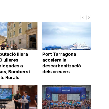
putació lliura
Port Tarragona
0 ulleres
accelera la
logades a
descarbonització
os, Bombers i
dels creuers
ts Rurals