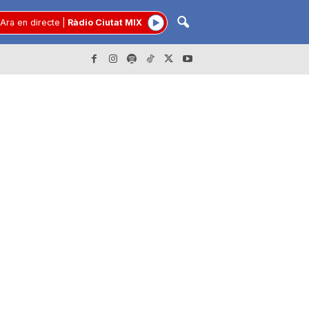
Ara en directe
|
Ràdio Ciutat MIX