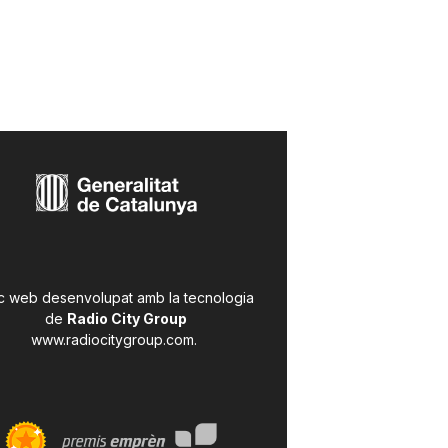
c web desenvolupat amb la tecnologia
de
Radio City Group
www.radiocitygroup.com
.