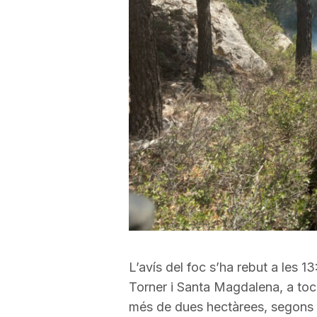
a
r
r
a
g
o
L’avís del foc s’ha rebut a les 13
Torner i Santa Magdalena, a to
n
més de dues hectàrees, segons 