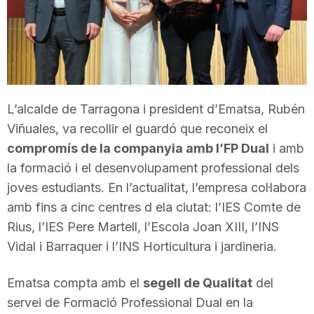
T
a
r
L’alcalde de Tarragona i president d’Ematsa, Rubén
Viñuales, va recollir el guardó que reconeix el
compromís de la companyia amb l’FP Dual
i amb
r
la formació i el desenvolupament professional dels
joves estudiants. En l’actualitat, l’empresa col·labora
a
amb fins a cinc centres d ela ciutat: l’IES Comte de
Rius, l’IES Pere Martell, l’Escola Joan XIII, l’INS
g
Vidal i Barraquer i l’INS Horticultura i jardineria.
Ematsa compta amb el
segell de Qualitat
del
o
servei de Formació Professional Dual en la