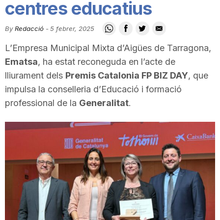
centres educatius
i
By
Redacció
-
5 febrer, 2025
u
L’Empresa Municipal Mixta d’Aigües de Tarragona,
Ematsa
, ha estat reconeguda en l’acte de
t
lliurament dels
Premis Catalonia FP BIZ DAY
, que
impulsa la conselleria d’Educació i formació
professional de la
Generalitat
.
a
t
d
e