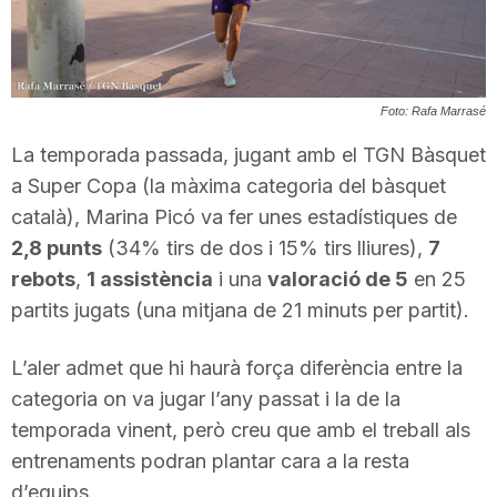
T
a
Foto: Rafa Marrasé
La temporada passada, jugant amb el TGN Bàsquet
r
a Super Copa (la màxima categoria del bàsquet
català), Marina Picó va fer unes estadístiques de
r
2,8 punts
(34% tirs de dos i 15% tirs lliures),
7
rebots
,
1 assistència
i una
valoració de 5
en 25
a
partits jugats (una mitjana de 21 minuts per partit).
L’aler admet que hi haurà força diferència entre la
g
categoria on va jugar l’any passat i la de la
temporada vinent, però creu que amb el treball als
o
entrenaments podran plantar cara a la resta
d’equips.