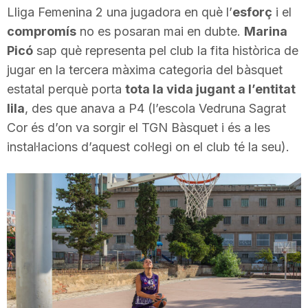
Lliga Femenina 2 una jugadora en què l’
esforç
i el
i
compromís
no es posaran mai en dubte.
Marina
Picó
sap què representa pel club la fita històrica de
u
jugar en la tercera màxima categoria del bàsquet
estatal perquè porta
tota la vida jugant a l’entitat
t
lila
, des que anava a P4 (l’escola Vedruna Sagrat
Cor és d’on va sorgir el TGN Bàsquet i és a les
instal·lacions d’aquest col·legi on el club té la seu).
a
t
d
e