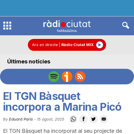
R
à
Ara en directe
|
Ràdio Ciutat MIX
Últimes notícies
d
i
El TGN Bàsquet
o
incorpora a Marina Picó
By
Eduard París
-
15 agost, 2025
C
El TGN Bàsquet ha incorporat al seu projecte de