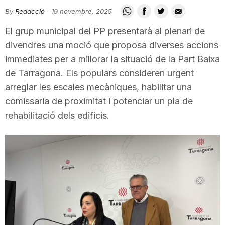
i
By
Redacció
-
19 novembre, 2025
El grup municipal del PP presentarà al plenari de
u
divendres una moció que proposa diverses accions
immediates per a millorar la situació de la Part Baixa
de Tarragona. Els populars consideren urgent
t
arreglar les escales mecàniques, habilitar una
comissaria de proximitat i potenciar un pla de
a
rehabilitació dels edificis.
t
d
e