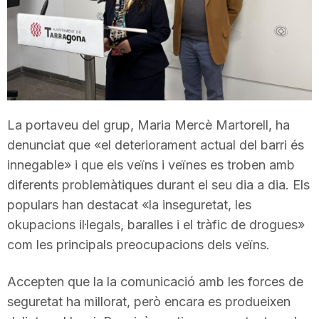
T
a
r
La portaveu del grup, Maria Mercè Martorell, ha
denunciat que «el deteriorament actual del barri és
r
innegable» i que els veïns i veïnes es troben amb
diferents problemàtiques durant el seu dia a dia. Els
a
populars han destacat «la inseguretat, les
okupacions il·legals, baralles i el tràfic de drogues»
com les principals preocupacions dels veïns.
g
Accepten que la la comunicació amb les forces de
o
seguretat ha millorat, però encara es produeixen