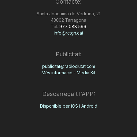
Contacte:
Santa Joaquima de Vedruna, 21
43002 Tarragona
Tel:
977 088 596
info@rctgn.cat
Publicitat:
publicitat@radiociutat.com
Més informació - Media Kit
Descarrega't l'APP:
Disponible per iOS i Android