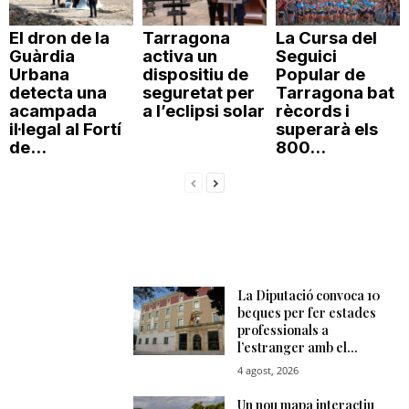
El dron de la
Tarragona
La Cursa del
Guàrdia
activa un
Seguici
Urbana
dispositiu de
Popular de
detecta una
seguretat per
Tarragona bat
acampada
a l’eclipsi solar
rècords i
il·legal al Fortí
superarà els
de...
800...