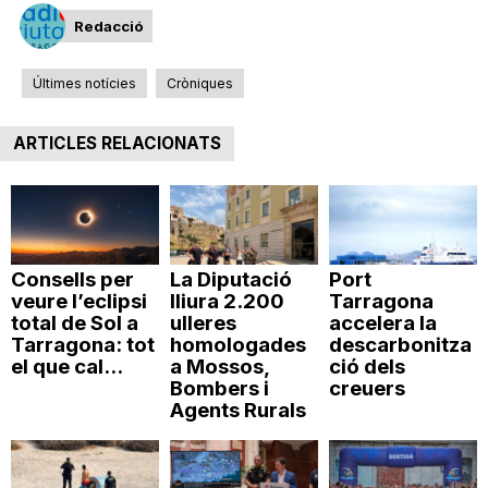
Redacció
Últimes notícies
Cròniques
ARTICLES RELACIONATS
Consells per
La Diputació
Port
veure l’eclipsi
lliura 2.200
Tarragona
total de Sol a
ulleres
accelera la
Tarragona: tot
homologades
descarbonitza
el que cal...
a Mossos,
ció dels
Bombers i
creuers
Agents Rurals