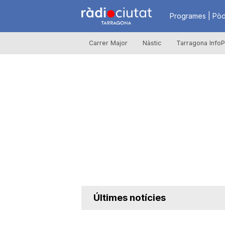
R
Programes | Pòd
Carrer Major
Nàstic
Tarragona InfoP
à
d
i
o
C
Últimes notícies
i