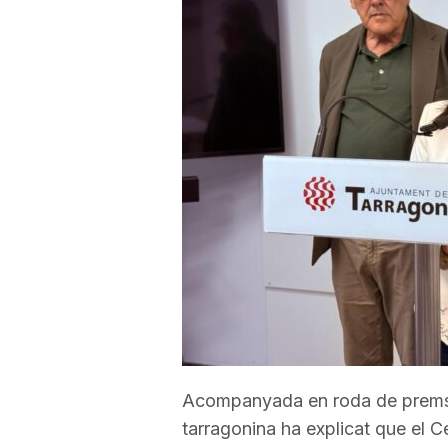
a
r
r
a
g
o
Acompanyada en roda de premsa p
n
tarragonina ha explicat que el C