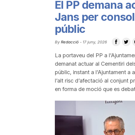
El PP demana ac
u
Jans per consolid
públic
t
By
Redacció
-
17 juny, 2026
a
La portaveu del PP a l’Ajuntame
demanat actuar al Cementiri dels
t
públic, instant a l’Ajuntament a a
l’alt risc d’afectació al conjunt
d
en forma de moció que es debatr
e
T