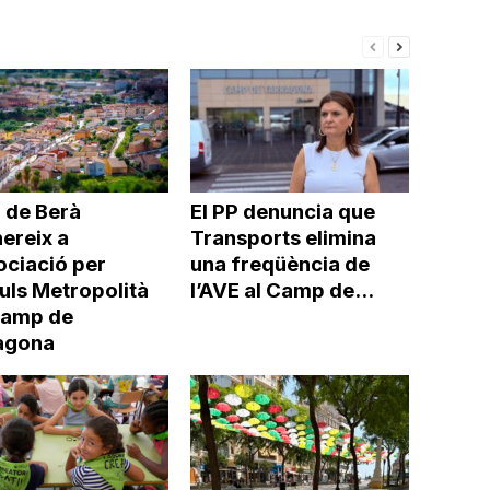
 de Berà
El PP denuncia que
ereix a
Transports elimina
ociació per
una freqüència de
uls Metropolità
l’AVE al Camp de...
Camp de
agona