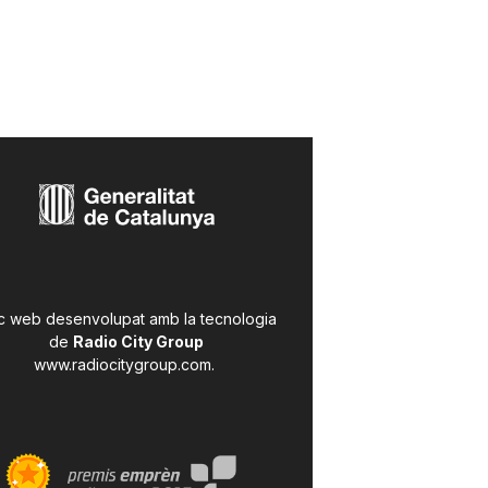
c web desenvolupat amb la tecnologia
de
Radio City Group
www.radiocitygroup.com
.