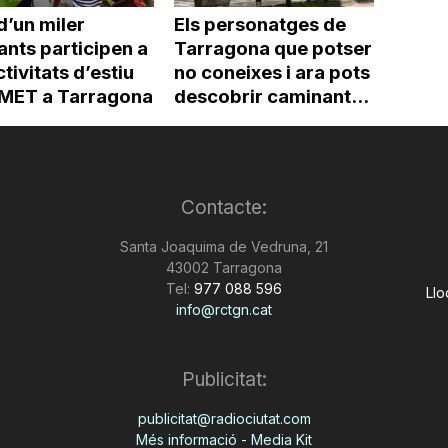
d’un miler
Els personatges de
ants participen a
Tarragona que potser
ctivitats d’estiu
no coneixes i ara pots
’IMET a Tarragona
descobrir caminant...
Contacte:
Santa Joaquima de Vedruna, 21
43002 Tarragona
Tel:
977 088 596
Llo
info@rctgn.cat
Publicitat:
publicitat@radiociutat.com
Més informació - Media Kit