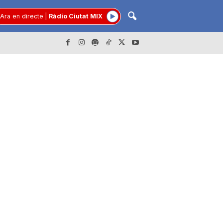
Ara en directe
|
Ràdio Ciutat MIX