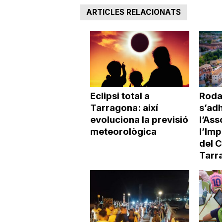
ARTICLES RELACIONATS
Eclipsi total a
Roda
Tarragona: així
s’adh
evoluciona la previsió
l’Ass
meteorològica
l’Imp
del 
Tarr