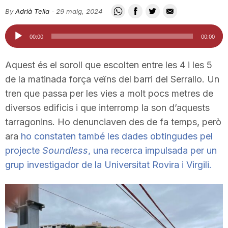
i
By
Adrià Tella
-
29 maig, 2024
Reproductor
00:00
00:00
u
d'àudio
Aquest és el soroll que escolten entre les 4 i les 5
t
de la matinada força veïns del barri del Serrallo. Un
tren que passa per les vies a molt pocs metres de
diversos edificis i que interromp la son d’aquests
a
tarragonins. Ho denunciaven des de fa temps, però
ara
ho constaten també les dades obtingudes pel
t
projecte
Soundless
, una recerca impulsada per un
grup investigador de la Universitat Rovira i Virgili.
d
e