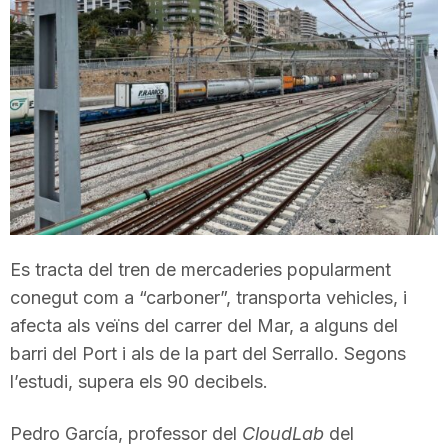
T
a
r
r
Es tracta del tren de mercaderies popularment
a
conegut com a “carboner”, transporta vehicles, i
afecta als veïns del carrer del Mar, a alguns del
g
barri del Port i als de la part del Serrallo. Segons
l’estudi, supera els 90 decibels.
o
Pedro García, professor del
CloudLab
del