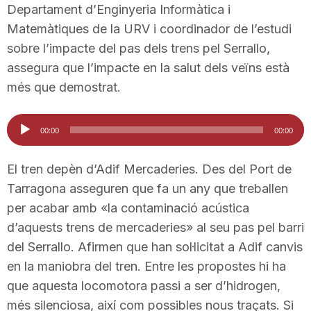
Departament d’Enginyeria Informàtica i
n
Matemàtiques de la URV i coordinador de l’estudi
sobre l’impacte del pas dels trens pel Serrallo,
a
assegura que l’impacte en la salut dels veïns està
més que demostrat.
Reproductor
00:00
00:00
d'àudio
El tren depèn d’Adif Mercaderies. Des del Port de
Tarragona asseguren que fa un any que treballen
per acabar amb «la contaminació acústica
d’aquests trens de mercaderies» al seu pas pel barri
del Serrallo. Afirmen que han sol·licitat a Adif canvis
en la maniobra del tren. Entre les propostes hi ha
que aquesta locomotora passi a ser d’hidrogen,
més silenciosa, així com possibles nous traçats. Si