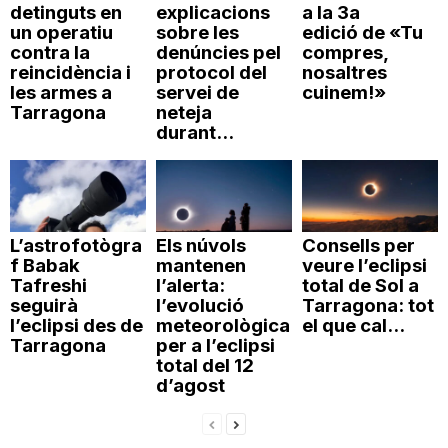
detinguts en
explicacions
a la 3a
un operatiu
sobre les
edició de «Tu
contra la
denúncies pel
compres,
reincidència i
protocol del
nosaltres
les armes a
servei de
cuinem!»
Tarragona
neteja
durant...
L’astrofotògra
Els núvols
Consells per
f Babak
mantenen
veure l’eclipsi
Tafreshi
l’alerta:
total de Sol a
seguirà
l’evolució
Tarragona: tot
l’eclipsi des de
meteorològica
el que cal...
Tarragona
per a l’eclipsi
total del 12
d’agost