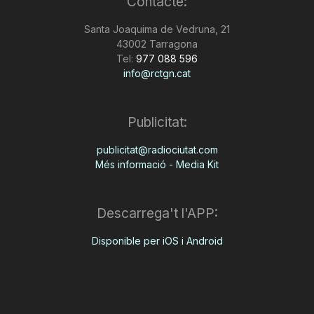
Contacte:
Santa Joaquima de Vedruna, 21
43002 Tarragona
Tel:
977 088 596
info@rctgn.cat
Publicitat:
publicitat@radiociutat.com
Més informació - Media Kit
Descarrega't l'APP:
Disponible per iOS i Android