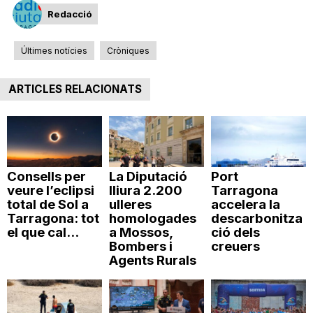
Redacció
n
Últimes notícies
Cròniques
a
ARTICLES RELACIONATS
Consells per
La Diputació
Port
veure l’eclipsi
lliura 2.200
Tarragona
total de Sol a
ulleres
accelera la
Tarragona: tot
homologades
descarbonitza
el que cal...
a Mossos,
ció dels
Bombers i
creuers
Agents Rurals