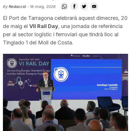
i
By
Redacció
-
18 maig, 2026
El Port de Tarragona celebrarà aquest dimecres, 20
u
de maig el
VII Rail Day
, una jornada de referència
per al sector logístic i ferroviari que tindrà lloc al
Tinglado 1 del Moll de Costa.
t
a
t
d
e