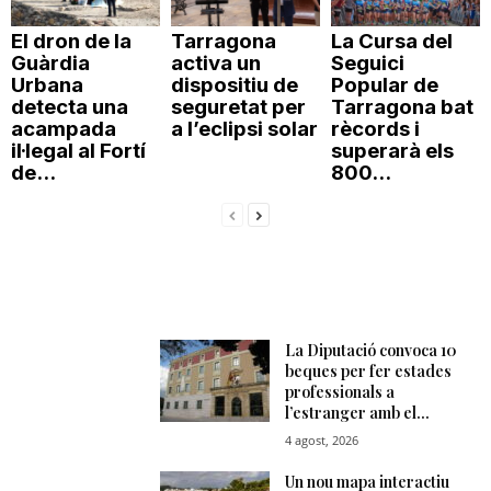
El dron de la
Tarragona
La Cursa del
Guàrdia
activa un
Seguici
Urbana
dispositiu de
Popular de
detecta una
seguretat per
Tarragona bat
acampada
a l’eclipsi solar
rècords i
il·legal al Fortí
superarà els
de...
800...