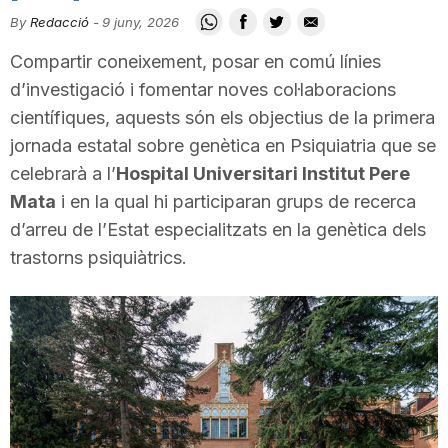
i
By
Redacció
-
9 juny, 2026
Compartir coneixement, posar en comú línies
u
d’investigació i fomentar noves col·laboracions
científiques, aquests són els objectius de la primera
jornada estatal sobre genètica en Psiquiatria que se
t
celebrarà a l’
Hospital Universitari Institut Pere
Mata
i en la qual hi participaran grups de recerca
a
d’arreu de l’Estat especialitzats en la genètica dels
trastorns psiquiàtrics.
t
d
e