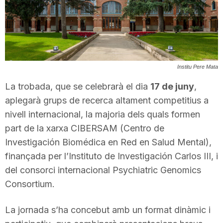
T
a
Institu Pere Mata
r
La trobada, que se celebrarà el dia
17 de juny
,
aplegarà grups de recerca altament competitius a
r
nivell internacional, la majoria dels quals formen
part de la xarxa CIBERSAM (Centro de
a
Investigación Biomédica en Red en Salud Mental),
finançada per l’Instituto de Investigación Carlos III, i
del consorci internacional Psychiatric Genomics
g
Consortium.
o
La jornada s’ha concebut amb un format dinàmic i