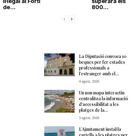
il·legal al Fortí
superarà els
de...
800...