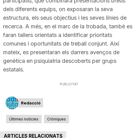
participatiu, que combinarà presentacions breus
n
dels diferents equips, on exposaran la seva
estructura, els seus objectius i les seves línies de
recerca. A més, en el marc de la trobada, també es
a
faran tallers orientats a identificar prioritats
comunes i oportunitats de treball conjunt. Així
mateix, es presentaran els darrers avenços de
genètica en psiquiatria descoberts per grups
estatals.
PUBLICITAT
Redacció
Últimes notícies
Cròniques
ARTICLES RELACIONATS