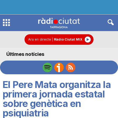
R
à
Ara en directe
|
Ràdio Ciutat MIX
Últimes notícies
d
i
El Pere Mata organitza la
o
primera jornada estatal
sobre genètica en
C
psiquiatria