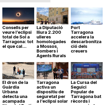
Consells per
La Diputació
Port
veure l’eclipsi
lliura 2.200
Tarragona
total de Sol a
ulleres
accelera la
Tarragona: tot
homologades
descarbonitza
el que cal...
a Mossos,
ció dels
Bombers i
creuers
Agents Rurals
El dron de la
Tarragona
La Cursa del
Guàrdia
activa un
Seguici
Urbana
dispositiu de
Popular de
detecta una
seguretat per
Tarragona bat
acampada
a l’eclipsi solar
rècords i