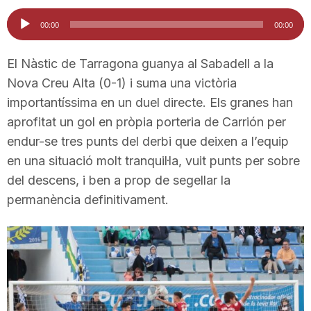
i
Reproductor
00:00
00:00
d'àudio
u
El Nàstic de Tarragona guanya al Sabadell a la
Nova Creu Alta (0-1) i suma una victòria
importantíssima en un duel directe. Els granes han
t
aprofitat un gol en pròpia porteria de Carrión per
endur-se tres punts del derbi que deixen a l’equip
a
en una situació molt tranquil·la, vuit punts per sobre
del descens, i ben a prop de segellar la
t
permanència definitivament.
d
e