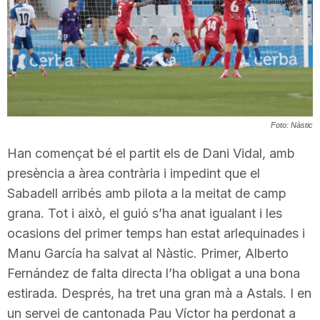
T
a
r
Foto: Nàstic
Han començat bé el partit els de Dani Vidal, amb
r
presència a àrea contrària i impedint que el
Sabadell arribés amb pilota a la meitat de camp
a
grana. Tot i això, el guió s’ha anat igualant i les
ocasions del primer temps han estat arlequinades i
g
Manu García ha salvat al Nàstic. Primer, Alberto
Fernández de falta directa l’ha obligat a una bona
o
estirada. Després, ha tret una gran mà a Astals. I en
un servei de cantonada Pau Víctor ha perdonat a