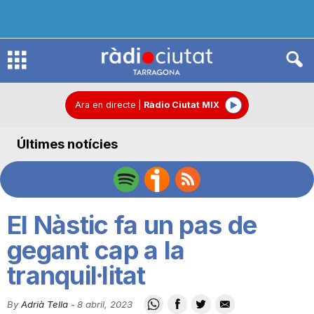
R
à
Ara en directe
|
Ràdio Ciutat MIX
Últimes notícies
d
i
El Nàstic fa un pas de
o
gegant cap a la
tranquil·litat
C
By
Adrià Tella
-
8 abril, 2023