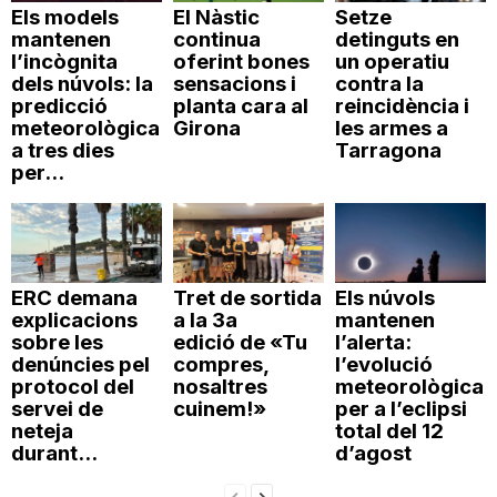
Els models
El Nàstic
Setze
mantenen
continua
detinguts en
l’incògnita
oferint bones
un operatiu
dels núvols: la
sensacions i
contra la
predicció
planta cara al
reincidència i
meteorològica
Girona
les armes a
a tres dies
Tarragona
per...
ERC demana
Tret de sortida
Els núvols
explicacions
a la 3a
mantenen
sobre les
edició de «Tu
l’alerta:
denúncies pel
compres,
l’evolució
protocol del
nosaltres
meteorològica
servei de
cuinem!»
per a l’eclipsi
neteja
total del 12
durant...
d’agost