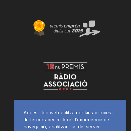
Aquest lloc web utilitza cookies pròpies i
de tercers per millorar l’experiència de
navegació, analitzar l’ús del servei i