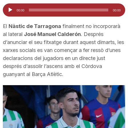
i
Reproductor
00:00
00:00
d'àudio
u
El
Nàstic de Tarragona
finalment no incorporarà
al lateral
José Manuel Calderón
. Després
d’anunciar el seu fitxatge durant aquest dimarts, les
t
xarxes socials es van començar a fer ressò d’unes
declaracions del jugadors en un directe just
a
després d’assolir l’ascens amb el Còrdova
guanyant al Barça Atlètic.
t
d
e