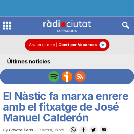
R
à
Ara en directe
|
Obert por Vacances
Últimes notícies
d
i
El Nàstic fa marxa enrere
o
amb el fitxatge de José
Manuel Calderón
C
By
Eduard París
-
13 agost, 2025