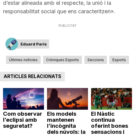
d’estar alineada amb el respecte, la unió i la
n
responsabilitat social que ens caracteritzen».
a
PUBLICITAT
Eduard París
Últimes notícies
Cròniques Esports
Seccions
Esports
ARTICLES RELACIONATS
Com observar
Els models
El Nàstic
l’eclipsi amb
mantenen
continua
seguretat?
l’incògnita
oferint bones
dels núvols: la
sensacions i