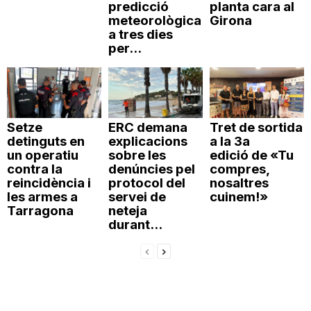
predicció
planta cara al
meteorològica
Girona
a tres dies
per...
Setze
ERC demana
Tret de sortida
detinguts en
explicacions
a la 3a
un operatiu
sobre les
edició de «Tu
contra la
denúncies pel
compres,
reincidència i
protocol del
nosaltres
les armes a
servei de
cuinem!»
Tarragona
neteja
durant...