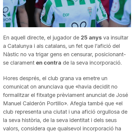
T
a
En aquell directe, el jugador de
25 anys
va insultar
r
a Catalunya i als catalans, un fet que l’afició del
Nàstic no va trigar gens en censurar, posicionant-
se clarament
en contra
de la seva incorporació.
r
Hores després, el club grana va emetre un
a
comunicat on anunciava que «havia decidit no
formalitzar el fitxatge prèviament anunciat de José
g
Manuel Calderón Portillo». Afegia també que «el
club representa una ciutat i una afició orgullosa de
la seva història, de la seva identitat i dels seus
o
valors, considera que qualsevol incorporació ha