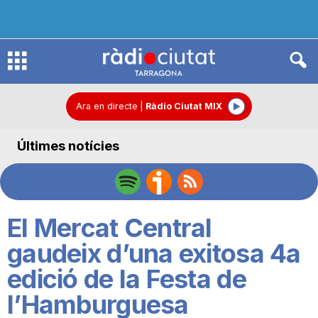
R
à
Ara en directe
|
Ràdio Ciutat MIX
Últimes notícies
d
i
El Mercat Central
o
gaudeix d’una exitosa 4a
edició de la Festa de
C
l’Hamburguesa