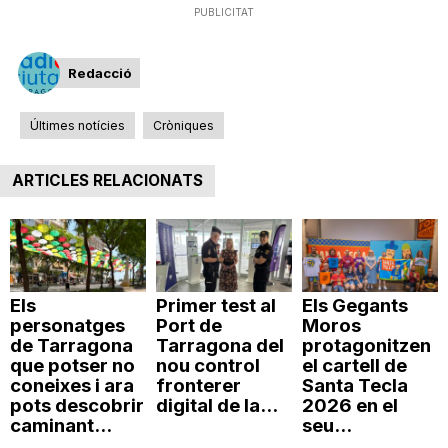
PUBLICITAT
n
Redacció
a
Últimes notícies
Cròniques
ARTICLES RELACIONATS
Els
Primer test al
Els Gegants
personatges
Port de
Moros
de Tarragona
Tarragona del
protagonitzen
que potser no
nou control
el cartell de
coneixes i ara
fronterer
Santa Tecla
pots descobrir
digital de la...
2026 en el
caminant...
seu...