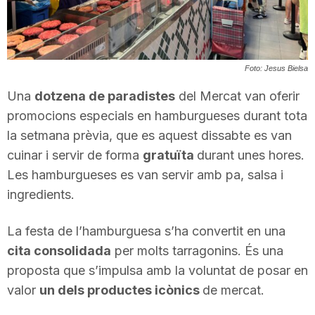
T
a
Foto: Jesus Bielsa
Una
dotzena de paradistes
del Mercat van oferir
r
promocions especials en hamburgueses durant tota
la setmana prèvia, que es aquest dissabte es van
r
cuinar i servir de forma
gratuïta
durant unes hores.
Les hamburgueses es van servir amb pa, salsa i
ingredients.
a
La festa de l’hamburguesa s’ha convertit en una
g
cita consolidada
per molts tarragonins. És una
proposta que s’impulsa amb la voluntat de posar en
o
valor
un dels productes icònics
de mercat.