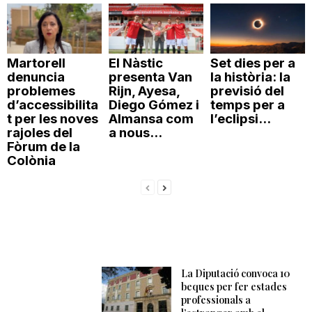
Martorell
El Nàstic
Set dies per a
denuncia
presenta Van
la història: la
problemes
Rijn, Ayesa,
previsió del
d’accessibilita
Diego Gómez i
temps per a
t per les noves
Almansa com
l’eclipsi...
rajoles del
a nous...
Fòrum de la
Colònia