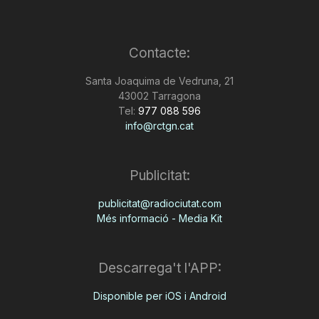
Contacte:
Santa Joaquima de Vedruna, 21
43002 Tarragona
Tel:
977 088 596
info@rctgn.cat
Publicitat:
publicitat@radiociutat.com
Més informació - Media Kit
Descarrega't l'APP:
Disponible per iOS i Android