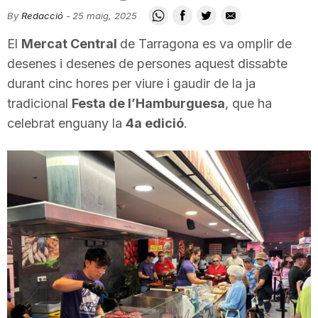
i
By
Redacció
-
25 maig, 2025
El
Mercat Central
de Tarragona es va omplir de
u
desenes i desenes de persones aquest dissabte
durant cinc hores per viure i gaudir de la ja
tradicional
Festa de l’Hamburguesa
, que ha
t
celebrat enguany la
4a edició
.
a
t
d
e