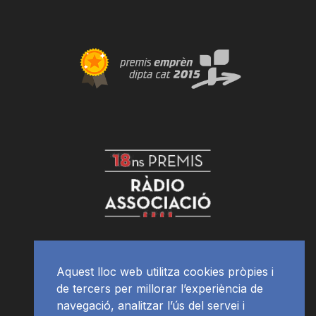
Aquest lloc web utilitza cookies pròpies i
de tercers per millorar l’experiència de
navegació, analitzar l’ús del servei i