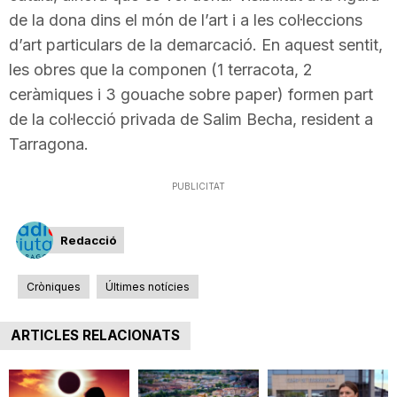
de la dona dins el món de l’art i a les col·leccions
n
d’art particulars de la demarcació. En aquest sentit,
les obres que la componen (1 terracota, 2
a
ceràmiques i 3 gouache sobre paper) formen part
de la col·lecció privada de Salim Becha, resident a
Tarragona.
PUBLICITAT
Redacció
Cròniques
Últimes notícies
ARTICLES RELACIONATS