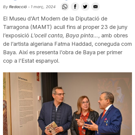
i
By
Redacció
-
1 març, 2024
El Museu d’Art Modern de la Diputació de
u
Tarragona (MAMT) acull fins al proper 23 de juny
l’exposició
L’ocell canta, Baya pinta…
, amb obres
de l’artista algeriana Fatma Haddad, coneguda com
t
Baya. Així es presenta l’obra de Baya per primer
cop a l’Estat espanyol.
a
t
d
e