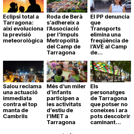
Eclipsi total a
Roda de Berà
El PP denuncia
Tarragona:
s’adhereix a
que
així evoluciona
l’Associació
Transports
la previsió
per l’Impuls
elimina una
meteorològica
Metropolità
freqüència de
del Camp de
l’AVE al Camp
Tarragona
de...
Salou reclama
Més d’un miler
Els
una actuació
d’infants
personatges
immediata
participen a
de Tarragona
contra el top
les activitats
que potser no
manta de
d’estiu de
coneixes i ara
Cambrils
l’IMET a
pots descobrir
Tarragona
caminant...