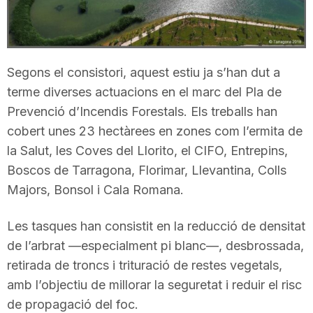
T
a
Segons el consistori, aquest estiu ja s’han dut a
terme diverses actuacions en el marc del Pla de
r
Prevenció d’Incendis Forestals. Els treballs han
cobert unes 23 hectàrees en zones com l’ermita de
r
la Salut, les Coves del Llorito, el CIFO, Entrepins,
Boscos de Tarragona, Florimar, Llevantina, Colls
Majors, Bonsol i Cala Romana.
a
Les tasques han consistit en la reducció de densitat
g
de l’arbrat —especialment pi blanc—, desbrossada,
retirada de troncs i trituració de restes vegetals,
o
amb l’objectiu de millorar la seguretat i reduir el risc
de propagació del foc.