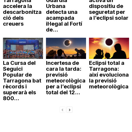
Tarragona
Guàrdia
activa un
accelera la
Urbana
dispositiu de
descarbonitza
detecta una
seguretat per
ció dels
acampada
a l’eclipsi solar
creuers
il·legal al Fortí
de...
La Cursa del
Incertesa de
Eclipsi total a
Seguici
cara la tarda:
Tarragona:
Popular de
previsió
així evoluciona
Tarragona bat
meteorològica
la previsió
rècords i
per a l’eclipsi
meteorològica
superarà els
total del 12...
800...