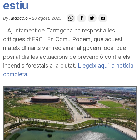
estiu
i
By
Redacció
-
20 agost, 2025
u
L’Ajuntament de Tarragona ha respost a les
crítiques d’ERC i En Comú Podem, que aquest
t
mateix dimarts van reclamar al govern local que
posi al dia les actuacions de prevenció contra els
incendis forestals a la ciutat.
Llegeix aquí la notícia
a
completa
.
t
d
e