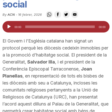
social
i
By
ACN
-
16 febrer, 2026
u
Reproductor
00:00
00:00
d'àudio
t
El Govern i l’Església catalana han signat un
protocol perquè les diòcesis cedeixin immobles per
a
a la promoció d’habitatge social. El president de la
Generalitat,
Salvador Illa
, i el president de la
Conferència Episcopal Tarraconense,
Joan
t
Planellas
, en representació de tots els bisbes de
les diòcesis amb seu a Catalunya, incloses les
d
comunitats religioses pertanyents a la Unió de
Religiosos de Catalunya (URC), han presentat
e
l’acord aquest dilluns al Palau de la Generalitat, que
permetrà crear habitatge social amb béns de