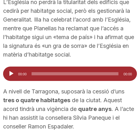
L’Església no perdrà la titularitat dels edificis que
n
cedirà per habitatge social, però els gestionarà la
Generalitat. Illa ha celebrat l’acord amb l’Església,
a
mentre que Planellas ha reclamat que l’accés a
l’habitatge sigui un «tema de país» i ha afirmat que
la signatura és «un gra de sorra» de l’Església en
matèria d’habitatge social.
Reproductor
00:00
00:00
d'àudio
A nivell de Tarragona, suposarà la cessió d’uns
tres o quatre habitatges
de la ciutat. Aquest
acord tindrà una vigència de
quatre anys
. A l’acte
hi han assistit la consellera Sílvia Paneque i el
conseller Ramon Espadaler.