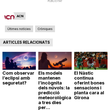
PUBLICITAT
ACN
Últimes notícies
Cròniques
ARTICLES RELACIONATS
Com observar
Els models
El Nàstic
l’eclipsi amb
mantenen
continua
seguretat?
l’incògnita
oferint bones
dels núvols: la
sensacions i
predicció
planta cara al
meteorològica
Girona
a tres dies
per...