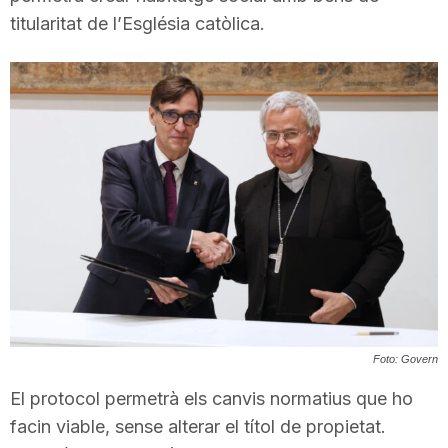
titularitat de l’Església catòlica.
T
a
r
r
a
g
Foto: Govern
El protocol permetrà els canvis normatius que ho
o
facin viable, sense alterar el títol de propietat.