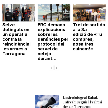
Setze
ERC demana
Tret de sortida
detinguts en
explicacions
a la 3a
un operatiu
sobre les
edició de «Tu
contra la
denúncies pel
compres,
reincidència i
protocol del
nosaltres
les armes a
servei de
cuinem!»
Tarragona
neteja
durant...