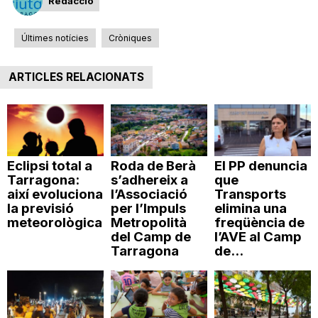
Redacció
n
Últimes notícies
Cròniques
a
ARTICLES RELACIONATS
Eclipsi total a
Roda de Berà
El PP denuncia
Tarragona:
s’adhereix a
que
així evoluciona
l’Associació
Transports
la previsió
per l’Impuls
elimina una
meteorològica
Metropolità
freqüència de
del Camp de
l’AVE al Camp
Tarragona
de...