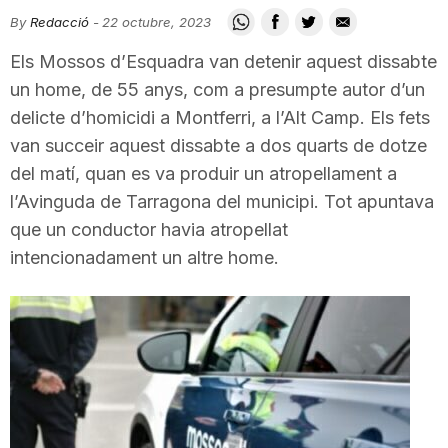
i
By
Redacció
-
22 octubre, 2023
Els Mossos d’Esquadra van detenir aquest dissabte
u
un home, de 55 anys, com a presumpte autor d’un
delicte d’homicidi a Montferri, a l’Alt Camp. Els fets
van succeir aquest dissabte a dos quarts de dotze
t
del matí, quan es va produir un atropellament a
l’Avinguda de Tarragona del municipi. Tot apuntava
a
que un conductor havia atropellat
intencionadament un altre home.
t
d
e