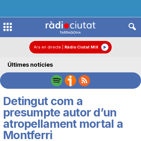
R
à
Ara en directe
|
Ràdio Ciutat MIX
Últimes notícies
d
i
Detingut com a
o
presumpte autor d’un
atropellament mortal a
C
Montferri