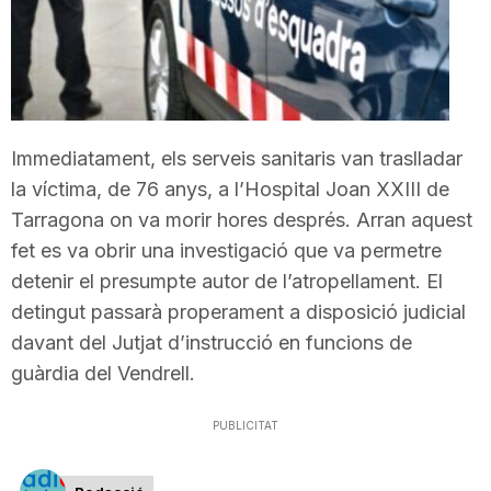
T
a
Immediatament, els serveis sanitaris van traslladar
r
la víctima, de 76 anys, a l’Hospital Joan XXIII de
Tarragona on va morir hores després. Arran aquest
r
fet es va obrir una investigació que va permetre
detenir el presumpte autor de l’atropellament. El
a
detingut passarà properament a disposició judicial
davant del Jutjat d’instrucció en funcions de
guàrdia del Vendrell.
g
PUBLICITAT
o