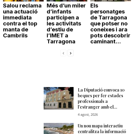
Salou reclama
Més d’un miler
Els
una actuació
d’infants
personatges
immediata
participen a
de Tarragona
contra el top
les activitats
que potser no
manta de
d’estiu de
coneixes i ara
Cambrils
l’IMET a
pots descobrir
Tarragona
caminant...