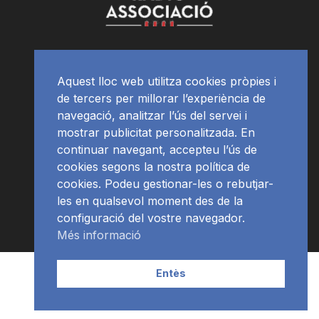
Aquest lloc web utilitza cookies pròpies i
de tercers per millorar l’experiència de
navegació, analitzar l’ús del servei i
mostrar publicitat personalitzada. En
continuar navegant, accepteu l’ús de
cookies segons la nostra política de
cookies. Podeu gestionar-les o rebutjar-
les en qualsevol moment des de la
configuració del vostre navegador.
Més informació
Contacte | Publicitat
APP
Programació
RàdioNews
Entès
Subscriu-te al newsletter
© Ràdio Ciutat de Tarragona