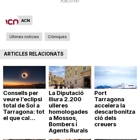
PUBLICITAT
n
ACN
a
Últimes notícies
Cròniques
ARTICLES RELACIONATS
Consells per
La Diputació
Port
veure l’eclipsi
lliura 2.200
Tarragona
total de Sol a
ulleres
accelera la
Tarragona: tot
homologades
descarbonitza
el que cal...
a Mossos,
ció dels
Bombers i
creuers
Agents Rurals