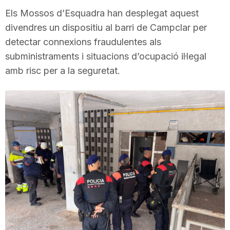
i
Els Mossos d’Esquadra han desplegat aquest
divendres un dispositiu al barri de Campclar per
detectar connexions fraudulentes als
u
subministraments i situacions d’ocupació il·legal
amb risc per a la seguretat.
t
a
t
d
e