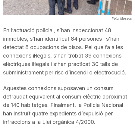
T
Foto: Mossos
a
En l’actuació policial, s’han inspeccionat 48
immobles, s’han identificat 84 persones i s’han
r
detectat 8 ocupacions de pisos. Pel que fa a les
connexions il·legals, s’han trobat 39 connexions
elèctriques il·legals i s’han practicat 30 talls de
r
subministrament per risc d’incendi o electrocució.
a
Aquestes connexions suposaven un consum
defraudat equivalent al consum elèctric aproximat
g
de 140 habitatges. Finalment, la Policia Nacional
han instruït quatre expedients d’expulsió per
infraccions a la Llei orgànica 4/2000.
o