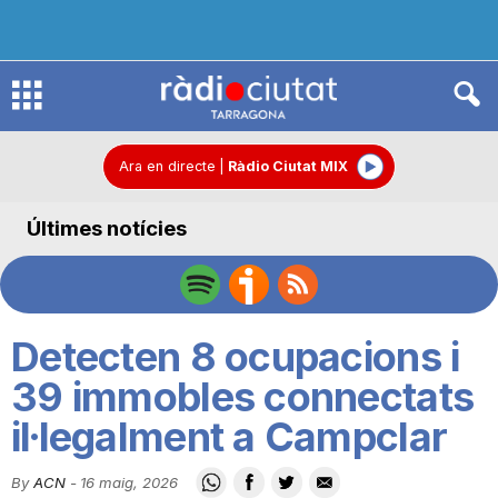
R
à
Ara en directe
|
Ràdio Ciutat MIX
Últimes notícies
d
i
Detecten 8 ocupacions i
o
39 immobles connectats
il·legalment a Campclar
C
By
ACN
-
16 maig, 2026