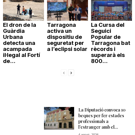
El dron de la
Tarragona
La Cursa del
Guàrdia
activa un
Seguici
Urbana
dispositiu de
Popular de
detecta una
seguretat per
Tarragona bat
acampada
a l’eclipsi solar
rècords i
il·legal al Fortí
superarà els
de...
800...