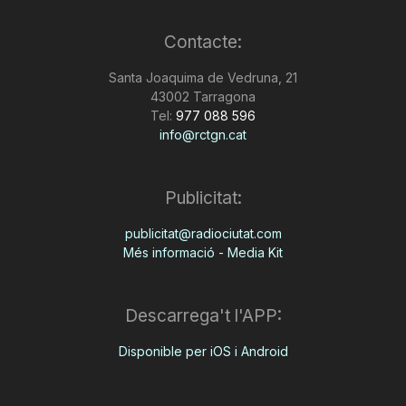
Contacte:
Santa Joaquima de Vedruna, 21
43002 Tarragona
Tel:
977 088 596
info@rctgn.cat
Publicitat:
publicitat@radiociutat.com
Més informació - Media Kit
Descarrega't l'APP:
Disponible per iOS i Android