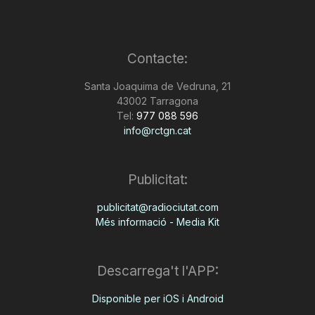
Contacte:
Santa Joaquima de Vedruna, 21
43002 Tarragona
Tel:
977 088 596
info@rctgn.cat
Publicitat:
publicitat@radiociutat.com
Més informació - Media Kit
Descarrega't l'APP:
Disponible per iOS i Android