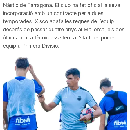
Nàstic de Tarragona. El club ha fet oficial la seva
i
incorporació amb un contracte per a dues
temporades. Xisco agafa les regnes de l’equip
u
després de passar quatre anys al Mallorca, els dos
últims com a tècnic assistent a l’staff del primer
t
equip a Primera Divisió.
a
t
d
e