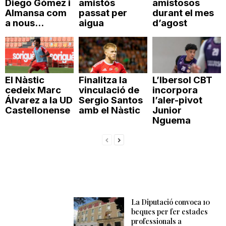
Diego Gómez i
amistós
amistosos
Almansa com
passat per
durant el mes
a nous...
aigua
d’agost
El Nàstic
Finalitza la
L’Ibersol CBT
cedeix Marc
vinculació de
incorpora
Álvarez a la UD
Sergio Santos
l’aler-pivot
Castellonense
amb el Nàstic
Junior
Nguema