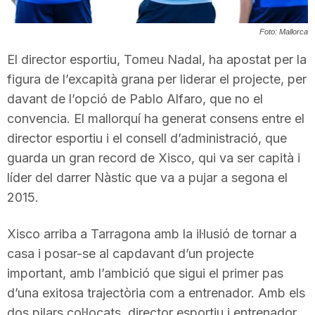
T
Foto: Mallorca
El director esportiu, Tomeu Nadal, ha apostat per la
a
figura de l’excapità grana per liderar el projecte, per
davant de l’opció de Pablo Alfaro, que no el
r
convencia. El mallorquí ha generat consens entre el
director esportiu i el consell d’administració, que
r
guarda un gran record de Xisco, qui va ser capità i
líder del darrer Nàstic que va a pujar a segona el
a
2015.
Xisco arriba a Tarragona amb la il·lusió de tornar a
g
casa i posar-se al capdavant d’un projecte
important, amb l’ambició que sigui el primer pas
o
d’una exitosa trajectòria com a entrenador. Amb els
dos pilars col·locats, director esportiu i entrenador,