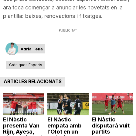
n
ara toca començar a anunciar les novetats en la
plantilla: baixes, renovacions i fitxatges.
a
PUBLICITAT
Adrià Tella
Cròniques Esports
ARTICLES RELACIONATS
El Nàstic
El Nàstic
El Nàstic
presenta Van
empata amb
disputarà vuit
Rijn, Ayesa,
l’Olot en un
partits