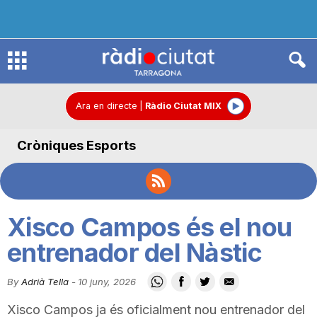
R
à
Ara en directe
|
Ràdio Ciutat MIX
Cròniques Esports
d
i
Xisco Campos és el nou
o
entrenador del Nàstic
By
Adrià Tella
-
10 juny, 2026
C
Xisco Campos ja és oficialment nou entrenador del