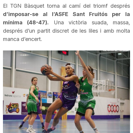
El
TGN
Bàsquet torna al camí del triomf després
i
d’imposar-se a
l l’
ASFE
Sant Fruitós per la
mínima (48-47).
Una victòria suada, massa,
u
després d’un partit discret de les liles i amb molta
manca d’encert.
t
a
t
d
e