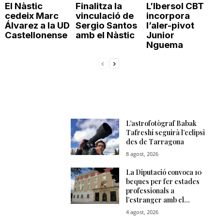
El Nàstic
Finalitza la
L’Ibersol CBT
cedeix Marc
vinculació de
incorpora
Álvarez a la UD
Sergio Santos
l’aler-pivot
Castellonense
amb el Nàstic
Junior
Nguema