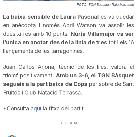
FOTO: TGN Bàsquet / Rafa Marrassé
T
La baixa sensible de Laura
Pascual
es va quedar
en anècdota i només
April
Watson va assolir les
a
dues xifres amb 10 punts.
Núria
Villamajor
va ser
l’única en anotar des de la línia de tres
tot i els 16
r
llançaments de les tarragonines.
r
Juan
Carlos
Arjona
, tècnic de les liles, valora el
triomf positivament.
Amb un 3-6, el
TGN
Bàsquet
segueix a la part baixa de Copa
per sobre de Sant
a
Fruitós i Club Natació Terrassa.
g
*Consulta
aquí
la fitxa del partit.
PUBLICITAT
o