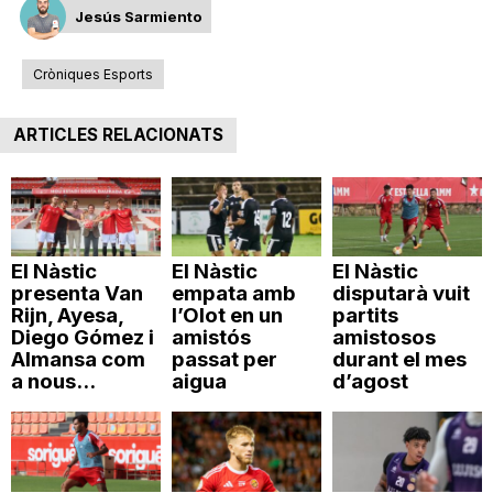
Jesús Sarmiento
n
Cròniques Esports
a
ARTICLES RELACIONATS
El Nàstic
El Nàstic
El Nàstic
presenta Van
empata amb
disputarà vuit
Rijn, Ayesa,
l’Olot en un
partits
Diego Gómez i
amistós
amistosos
Almansa com
passat per
durant el mes
a nous...
aigua
d’agost