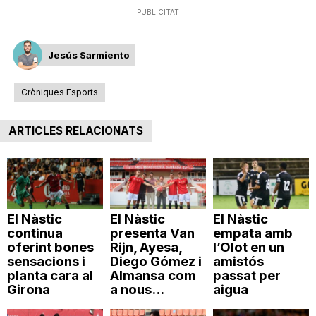
PUBLICITAT
n
Jesús Sarmiento
a
Cròniques Esports
ARTICLES RELACIONATS
El Nàstic
El Nàstic
El Nàstic
continua
presenta Van
empata amb
oferint bones
Rijn, Ayesa,
l’Olot en un
sensacions i
Diego Gómez i
amistós
planta cara al
Almansa com
passat per
Girona
a nous...
aigua