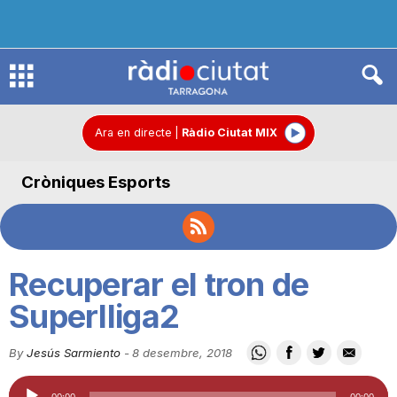
R
à
Ara en directe
|
Ràdio Ciutat MIX
Cròniques Esports
d
i
Recuperar el tron de
o
Superlliga2
By
Jesús Sarmiento
-
8 desembre, 2018
C
Reproductor
00:00
00:00