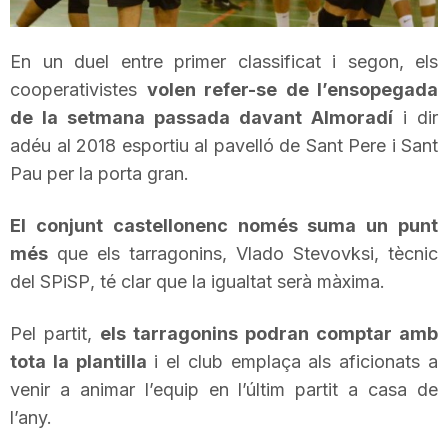
T
En un duel entre primer classificat i segon, els
a
cooperativistes
volen refer-se de l’ensopegada
de la setmana passada davant Almoradí
i dir
adéu
al 2018
esportiu al pavelló de Sant Pere i Sant
r
Pau per la porta gran.
r
El conjunt castellonenc només suma un punt
més
que els tarragonins,
Vlado
Stevovksi
, tècnic
a
del
SPiSP
, té clar que la igualtat serà màxima.
Pel partit,
els tarragonins podran comptar amb
g
tota la plantilla
i el club emplaça als aficionats a
venir a animar l’equip en l’últim partit a casa de
o
l’any.