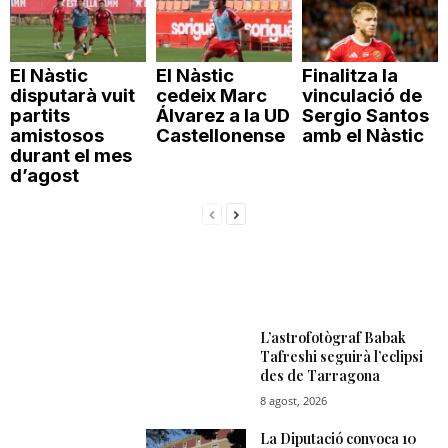
El Nàstic
El Nàstic
Finalitza la
disputarà vuit
cedeix Marc
vinculació de
partits
Álvarez a la UD
Sergio Santos
amistosos
Castellonense
amb el Nàstic
durant el mes
d’agost