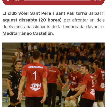
d'àudio
i
El club vòlei Sant Pere i Sant Pau torna al barri
aquest dissabte (20 hores)
per afrontar un dels
u
duels més apassionants de la temporada davant el
Meditarráneo
Castellón
.
t
a
t
d
e