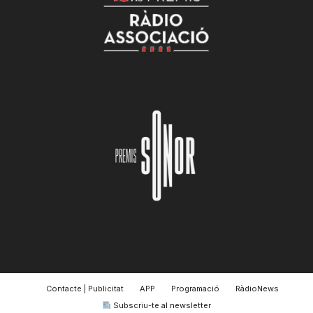
Contacte | Publicitat
APP
Programació
RàdioNews
Subscriu-te al newsletter