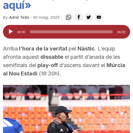
aquí»
i
By
Adrià Tella
-
30 maig, 2025
u
Reproductor
00:00
00:00
d'àudio
t
Arriba
l’hora de la veritat
pel
Nàstic
. L’equip
afronta aquest
dissabte
el partit d’anada de les
a
semifinals del
play-off
d’ascens davant el
Múrcia
al Nou Estadi
(18:30h).
t
d
e