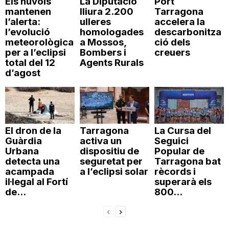
Els núvols
La Diputació
Port
mantenen
lliura 2.200
Tarragona
l’alerta:
ulleres
accelera la
l’evolució
homologades
descarbonitza
meteorològica
a Mossos,
ció dels
per a l’eclipsi
Bombers i
creuers
total del 12
Agents Rurals
d’agost
El dron de la
Tarragona
La Cursa del
Guàrdia
activa un
Seguici
Urbana
dispositiu de
Popular de
detecta una
seguretat per
Tarragona bat
acampada
a l’eclipsi solar
rècords i
il·legal al Fortí
superarà els
de...
800...