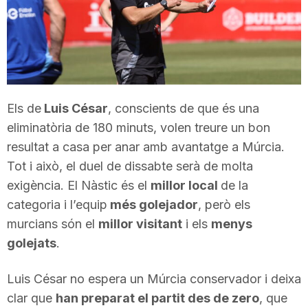
T
a
r
Els de
Luis César
, conscients de que és una
eliminatòria de 180 minuts, volen treure un bon
resultat a casa per anar amb avantatge a Múrcia.
r
Tot i això, el duel de dissabte serà de molta
exigència. El Nàstic és el
millor local
de la
a
categoria i l’equip
més golejador
, però els
murcians són el
millor visitant
i els
menys
g
golejats
.
Luis César no espera un Múrcia conservador i deixa
o
clar que
han preparat el partit des de zero
, que