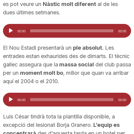
es pot veure un
Nàstic molt diferent
al de les
n
dues últimes setmanes.
a
Reproductor
00:00
00:00
d'àudio
El Nou Estadi presentarà un
ple absolut.
Les
entrades estan exhaurides des de dimarts. El tècnic
gallec assegura que la
massa social
del club passa
per un
moment molt bo
, millor que quan va arribar
aquí el 2004 o el 2010.
Reproductor
00:00
00:00
d'àudio
Luis César tindrà tota la plantilla disponible, a
excepció del lesionat Borja Granero.
L’equip es
concentrarà
des d’aquesta tarda en un hotel per