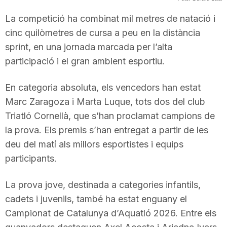
T
La competició ha combinat mil metres de natació i
cinc quilòmetres de cursa a peu en la distància
a
sprint, en una jornada marcada per l’alta
participació i el gran ambient esportiu.
r
En categoria absoluta, els vencedors han estat
Marc Zaragoza i Marta Luque, tots dos del club
r
Triatló Cornellà, que s’han proclamat campions de
la prova. Els premis s’han entregat a partir de les
a
deu del matí als millors esportistes i equips
participants.
g
La prova jove, destinada a categories infantils,
cadets i juvenils, també ha estat enguany el
o
Campionat de Catalunya d’Aquatló 2026. Entre els