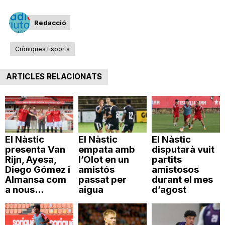
Redacció
Cròniques Esports
ARTICLES RELACIONATS
El Nàstic
El Nàstic
El Nàstic
presenta Van
empata amb
disputarà vuit
Rijn, Ayesa,
l’Olot en un
partits
Diego Gómez i
amistós
amistosos
Almansa com
passat per
durant el mes
a nous...
aigua
d’agost