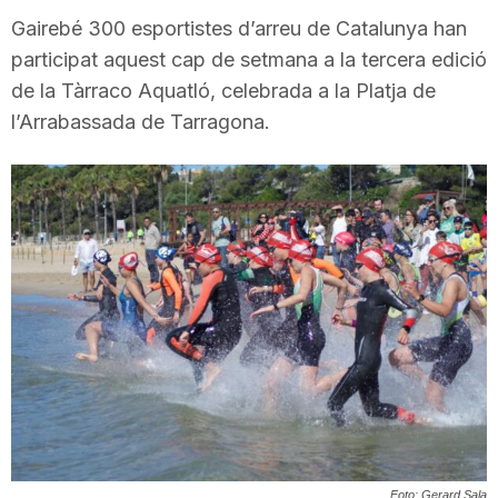
i
Gairebé 300 esportistes d’arreu de Catalunya han
participat aquest cap de setmana a la tercera edició
de la Tàrraco Aquatló, celebrada a la Platja de
u
l’Arrabassada de Tarragona.
t
a
t
d
e
Foto: Gerard Sala