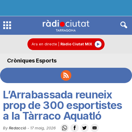
R
à
Ara en directe
|
Ràdio Ciutat MIX
Cròniques Esports
d
i
L’Arrabassada reuneix
o
prop de 300 esportistes
a la Tàrraco Aquatló
C
By
Redacció
-
17 maig, 2026