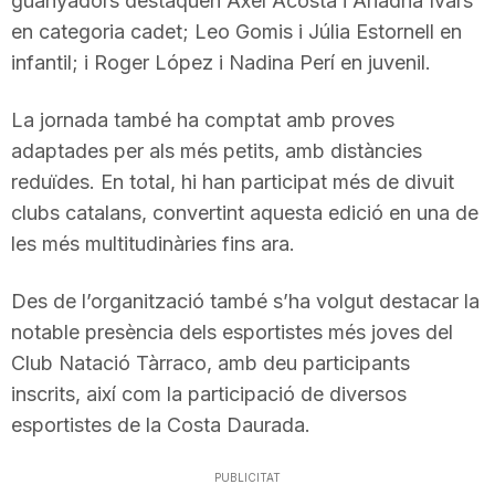
guanyadors destaquen Axel Acosta i Ariadna Ivars
n
en categoria cadet; Leo Gomis i Júlia Estornell en
infantil; i Roger López i Nadina Perí en juvenil.
a
La jornada també ha comptat amb proves
adaptades per als més petits, amb distàncies
reduïdes. En total, hi han participat més de divuit
clubs catalans, convertint aquesta edició en una de
les més multitudinàries fins ara.
Des de l’organització també s’ha volgut destacar la
notable presència dels esportistes més joves del
Club Natació Tàrraco, amb deu participants
inscrits, així com la participació de diversos
esportistes de la Costa Daurada.
PUBLICITAT