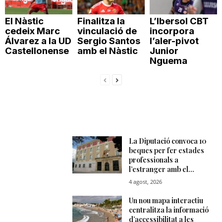
El Nàstic
Finalitza la
L’Ibersol CBT
cedeix Marc
vinculació de
incorpora
Álvarez a la UD
Sergio Santos
l’aler-pivot
Castellonense
amb el Nàstic
Junior
Nguema