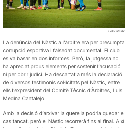
T
a
Foto: Nàstic
La denúncia del Nàstic a l’àrbitre era per presumpta
r
corrupció esportiva i falsedat documental. El club
es va basar en dos informes. Però, la jutgessa no
r
ha apreciat prous elements per sostenir l’acusació
ni per obrir judici. Ha descartat a més la declaració
a
de diversos testimonis sol·licitats pel Nàstic, entre
ells l’expresident del Comitè Tècnic d’Àrbitres, Luis
g
Medina Cantalejo.
Amb la decisió d’arxivar la querella podria quedar el
o
cas tancat, però el Nàstic recorrerà fins al final. Així