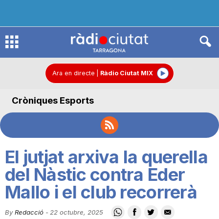
R
à
Ara en directe
|
Ràdio Ciutat MIX
Cròniques Esports
d
i
El jutjat arxiva la querella
o
del Nàstic contra Eder
Mallo i el club recorrerà
C
By
Redacció
-
22 octubre, 2025