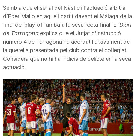
i
Sembla que el serial del Nàstic i l’actuació arbitral
d’Eder Mallo en aquell partit davant el Màlaga de la
final del play-off arriba a la seva recta final. El
Diari
u
de Tarragona
explica que el Jutjat d’Instrucció
número 4 de Tarragona ha acordat l’arxivament de
t
la querella presentada pel club contra el col·legiat.
Considera que no hi ha indicis de delicte en la seva
a
actuació.
t
d
e