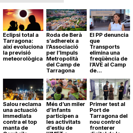
Eclipsi total a
Roda de Berà
El PP denuncia
Tarragona:
s’adhereix a
que
així evoluciona
l’Associació
Transports
la previsió
per l’Impuls
elimina una
meteorològica
Metropolità
freqüència de
del Camp de
l’AVE al Camp
Tarragona
de...
Salou reclama
Més d’un miler
Primer test al
una actuació
d’infants
Port de
immediata
participen a
Tarragona del
contra el top
les activitats
nou control
manta de
d’estiu de
fronterer