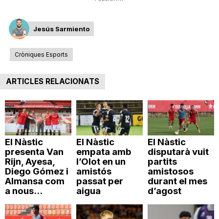
n
Jesús Sarmiento
a
Cròniques Esports
ARTICLES RELACIONATS
El Nàstic
El Nàstic
El Nàstic
presenta Van
empata amb
disputarà vuit
Rijn, Ayesa,
l’Olot en un
partits
Diego Gómez i
amistós
amistosos
Almansa com
passat per
durant el mes
a nous...
aigua
d’agost