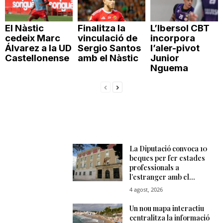
El Nàstic
Finalitza la
L’Ibersol CBT
cedeix Marc
vinculació de
incorpora
Álvarez a la UD
Sergio Santos
l’aler-pivot
Castellonense
amb el Nàstic
Junior
Nguema