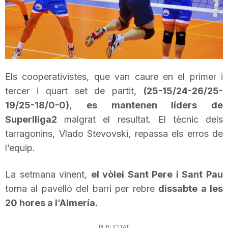
T
a
Els cooperativistes, que van caure en el primer i
r
tercer i quart set de partit,
(25-15/24-26/25-
19/25-18/0-0)
,
es mantenen líders de
r
Superlliga2
malgrat el resultat. El tècnic dels
tarragonins,
Vlado
Stevovski
, repassa els erros de
a
l’equip.
La setmana vinent,
el vòlei Sant Pere i Sant Pau
g
torna al pavelló del barri per rebre
dissabte a les
20 hores a l’
Almería
.
o
PUBLICITAT