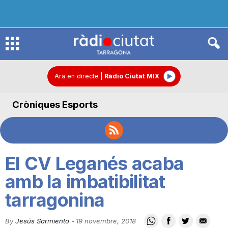
R
à
Ara en directe
|
Ràdio Ciutat MIX
Cròniques Esports
d
i
El CV Leganés acaba
o
amb la imbatibilitat
tarragonina
C
By
Jesús Sarmiento
-
19 novembre, 2018