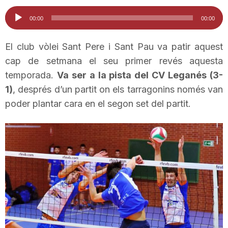
i
Reproductor
00:00
00:00
d'àudio
u
El club vòlei Sant Pere i Sant Pau va patir aquest
cap de setmana el seu primer revés aquesta
temporada.
Va ser a la pista del CV Leganés (3-
t
1)
, després d’un partit on els tarragonins només van
poder plantar cara en el segon set del partit.
a
t
d
e