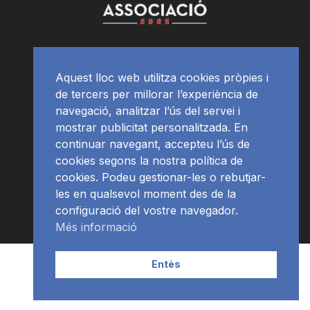
Aquest lloc web utilitza cookies pròpies i
de tercers per millorar l’experiència de
navegació, analitzar l’ús del servei i
mostrar publicitat personalitzada. En
continuar navegant, accepteu l’ús de
cookies segons la nostra política de
cookies. Podeu gestionar-les o rebutjar-
les en qualsevol moment des de la
configuració del vostre navegador.
Més informació
Contacte | Publicitat
APP
Programació
RàdioNews
Entès
Subscriu-te al newsletter
© Ràdio Ciutat de Tarragona