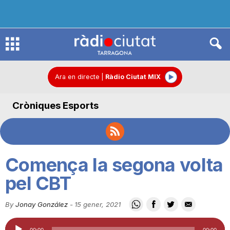
R
à
Ara en directe
|
Ràdio Ciutat MIX
Cròniques Esports
d
i
Comença la segona volta
o
pel CBT
By
Jonay González
-
15 gener, 2021
C
Reproductor
00:00
00:00