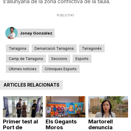
s’allunyaria de la zona conflictiva de la taula.
n
PUBLICITAT
a
Jonay González
Tarragona
Demarcació Tarragona
Tarragonés
Camp de Tarragona
Seccions
Esports
Últimes notícies
Cròniques Esports
ARTICLES RELACIONATS
Primer test al
Els Gegants
Martorell
Port de
Moros
denuncia