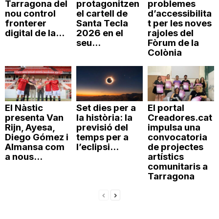
Tarragona del
protagonitzen
problemes
nou control
el cartell de
d’accessibilita
fronterer
Santa Tecla
t per les noves
digital de la...
2026 en el
rajoles del
seu...
Fòrum de la
Colònia
El Nàstic
Set dies per a
El portal
presenta Van
la història: la
Creadores.cat
Rijn, Ayesa,
previsió del
impulsa una
Diego Gómez i
temps per a
convocatoria
Almansa com
l’eclipsi...
de projectes
a nous...
artístics
comunitaris a
Tarragona