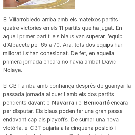
T
El Villarrobledo arriba amb els mateixos partits i
a
quatre victòries en els 11 partits que ha jugat. En
aquell primer partit, els blaus van superar l’equip
d’Albacete per 65 a 70. Ara, tots dos equips han
r
millorat i s’han cohesionat. De fet, en aquella
primera jornada encara no havia arribat David
r
Ndiaye.
a
El CBT arriba amb confiança després de guanyar la
passada jornada al cuer i amb els dos partits
pendents davant el
Navarra
i el
Benicarló
encara
g
per disputar. Els blaus poden fer una gran passa
endavant cap als playoffs. De sumar una nova
o
victòria, el CBT pujaria a la cinquena posició i