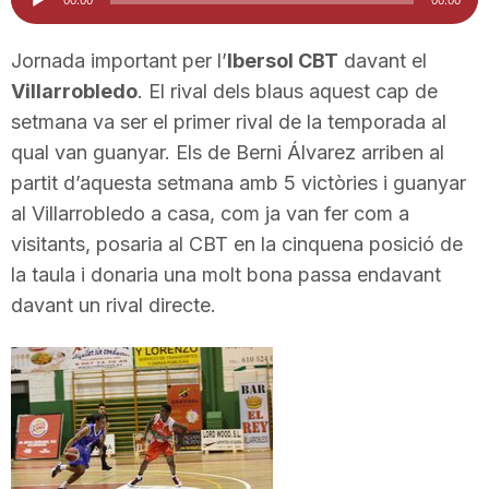
d'àudio
i
Jornada important per l’
Ibersol CBT
davant el
Villarrobledo
. El rival dels blaus aquest cap de
u
setmana va ser el primer rival de la temporada al
qual van guanyar. Els de Berni Álvarez arriben al
t
partit d’aquesta setmana amb 5 victòries i guanyar
al Villarrobledo a casa, com ja van fer com a
a
visitants, posaria al CBT en la cinquena posició de
la taula i donaria una molt bona passa endavant
davant un rival directe.
t
d
e