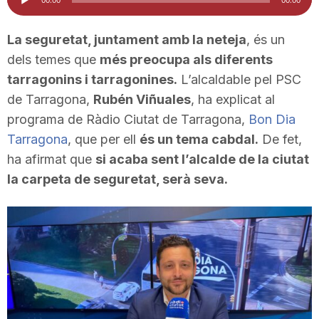
d'àudio
i
La seguretat, juntament amb la neteja
, és un
dels temes que
més preocupa als diferents
u
tarragonins i tarragonines.
L’alcaldable pel PSC
de Tarragona,
Rubén Viñuales
, ha explicat al
t
programa de Ràdio Ciutat de Tarragona,
Bon Dia
Tarragona
, que per ell
és un tema cabdal.
De fet,
a
ha afirmat que
si acaba sent l’alcalde de la ciutat
la carpeta de seguretat, serà seva.
t
d
e