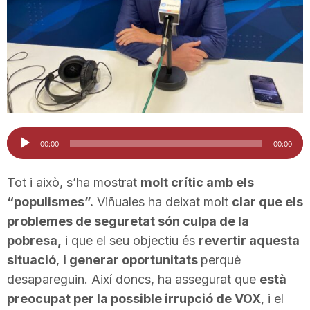
T
a
r
Reproductor
00:00
00:00
r
d'àudio
Tot i això, s’ha mostrat
molt crític amb els
a
“populismes”.
Viñuales ha deixat molt
clar que els
problemes de seguretat són culpa de la
g
pobresa,
i que el seu objectiu és
revertir aquesta
situació
,
i generar oportunitats
perquè
desapareguin. Així doncs, ha assegurat que
està
o
preocupat per la possible irrupció de VOX
, i el