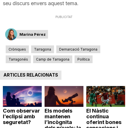
seu discurs envers aquest tema.
n
PUBLICITAT
a
Marina Pérez
Cròniques
Tarragona
Demarcació Tarragona
Tarragonés
Camp de Tarragona
Política
ARTICLES RELACIONATS
Com observar
Els models
El Nàstic
l’eclipsi amb
mantenen
continua
seguretat?
l’incògnita
oferint bones
dels núvols: la
sensacions i