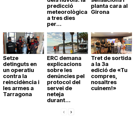
predicció
planta cara al
meteorològica
Girona
a tres dies
per...
Setze
ERC demana
Tret de sortida
detinguts en
explicacions
a la 3a
un operatiu
sobre les
edició de «Tu
contra la
denúncies pel
compres,
reincidència i
protocol del
nosaltres
les armes a
servei de
cuinem!»
Tarragona
neteja
durant...