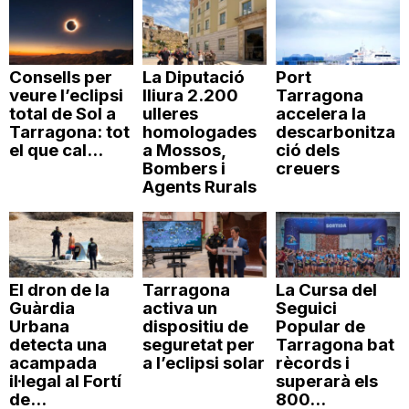
Consells per
La Diputació
Port
veure l’eclipsi
lliura 2.200
Tarragona
total de Sol a
ulleres
accelera la
Tarragona: tot
homologades
descarbonitza
el que cal...
a Mossos,
ció dels
Bombers i
creuers
Agents Rurals
El dron de la
Tarragona
La Cursa del
Guàrdia
activa un
Seguici
Urbana
dispositiu de
Popular de
detecta una
seguretat per
Tarragona bat
acampada
a l’eclipsi solar
rècords i
il·legal al Fortí
superarà els
de...
800...