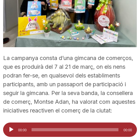
T
a
r
La campanya consta d’una gimcana de comerços,
que es produirà del 7 al 21 de març, on els nens
r
podran fer-se, en qualsevol dels establiments
participants, amb un passaport de participació i
a
seguir la gimcana. Per la seva banda, la consellera
de comerç, Montse Adan, ha valorat com aquestes
g
iniciatives reactiven el comerç de la ciutat:
Reproductor
o
00:00
00:00
d'àudio