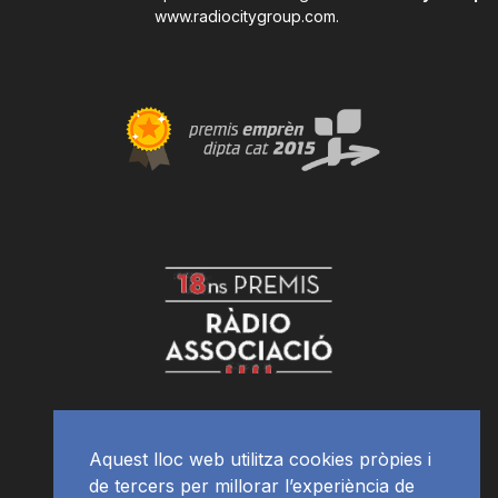
www.radiocitygroup.com
.
Aquest lloc web utilitza cookies pròpies i
de tercers per millorar l’experiència de