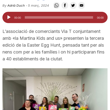
i
By
Adrià Duch
-
5 març, 2024
Reproductor
00:00
00:00
u
d'àudio
L’associació de comerciants Via T conjuntament
t
amb «la Martina Kids and us» presenten la tercera
edició de la Easter Egg Hunt, pensada tant per als
nens com per a les famílies i on hi participaran fins
a
a 40 establiments de la ciutat.
t
d
e