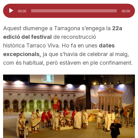
i
Reproductor
00:00
00:00
d'àudio
u
Aquest diumenge a Tarragona s’engega la
22a
edició del festival
de reconstrucció
històrica Tarraco Viva. Ho fa en unes
dates
t
excepcionals,
ja que s’havia de celebrar al maig,
com és habitual, però estàvem en ple confinament.
a
t
d
e