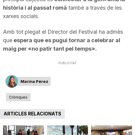
n
història i al passat romà
també a través de les
xarxes socials.
a
Amb tot plegat el Director del Festival ha admès
que
espera que es pugui tornar a celebrar al
maig per «no patir tant pel temps».
PUBLICITAT
Marina Pérez
Cròniques
ARTICLES RELACIONATS