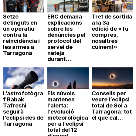
Setze
ERC demana
Tret de sortida
detinguts en
explicacions
a la 3a
un operatiu
sobre les
edició de «Tu
contra la
denúncies pel
compres,
reincidència i
protocol del
nosaltres
les armes a
servei de
cuinem!»
Tarragona
neteja
durant...
L’astrofotògra
Els núvols
Consells per
f Babak
mantenen
veure l’eclipsi
Tafreshi
l’alerta:
total de Sol a
seguirà
l’evolució
Tarragona: tot
l’eclipsi des de
meteorològica
el que cal...
Tarragona
per a l’eclipsi
total del 12
d’agost