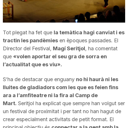
T
a
Tot plegat ha fet que
la temàtica hagi canviat i es
tractin les pandèmies
en èpoques passades. El
r
Director del Festival,
Magí Seritjol
, ha comentat
que
«volen aportar el seu gra de sorra en
r
l’actualitat que es viu».
S’ha de destacar que enguany
no hi haurà ni les
a
lluites de gladiadors com les que es feien fins
ara a l’amfiteatre ni la fira al Camp de
g
Mart.
Seritjol ha explicat que sempre han volgut ser
un festival de proximitat i per tant no han hagut de
o
crear especialment activitats de petit format. El
principal objectiu és
connectar a la gent amb la